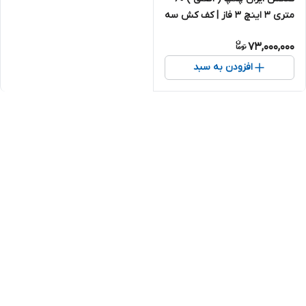
متری ۳ اینچ ۳ فاز | کف کش سه
فاز ایرانی
73,000,000
افزودن به سبد