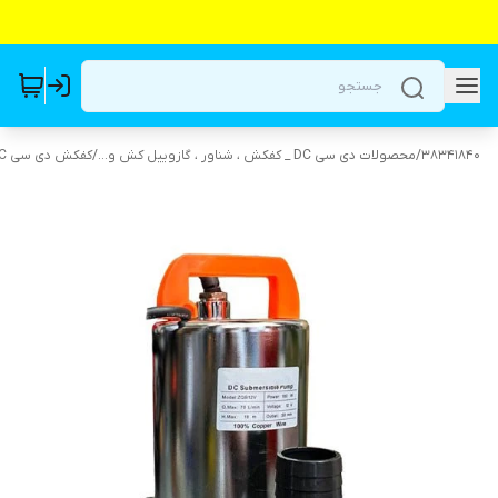
38341840
/
محصولات دی سی DC _ کفکش ، شناور ، گازوییل کش و...
/
کفکش دی سی DC