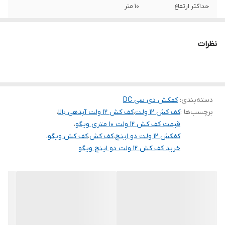
حداکثر ارتفاع
۱۰ متر
جنس بدنه
استیل
نظرات
قدرت
۱۵۰ وات
آبدهی ( لیتر در
۶۰۰۰
ساعت )
دسته‌بندی
:
کفکش دی سی DC
برچسب‌ها :
سیم پیچی
کف کش ۱۲ ولت
،
مس
کف کش ۱۲ ولت آبدهی بالا
،
قیمت کف کش ۱۲ ولت ۱۰ متری ویگو
،
کشور سازنده
چین
کفکش ۱۲ ولت دو اینچ
،
کف کش
،
کف کش ویگو
،
خرید کف کش ۱۲ ولت دو اینچ ویگو