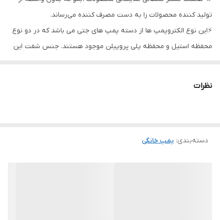
تولید کننده محصولات را به دست مصرف کننده می‌رساند.
جنس شفت
استیل
⚡️این نوع الکتروپمپ ها از دسته پمپ های جتی می باشد که در دو نوع
ولتاژ
۲۲۰
محفظه استیل و محفظه پلی پروپیلن موجود هستند. جنس شفت این
جنس پروانه
نوریل ، استیل
نوع پمپ ها استیل و جنس پروانه آن با توجه به نیاز اپراتور می‌تواند از
جنس نوریل یا استیل باشد. خاصیت خودمکش بودن این نوع پمپ
کشور سازنده
ایران
نظرات
موجب می‌شود مکش آب تا عمق ۸ متر حتی با وجود حباب هوا به راحتی
انجام گیرد. این نوع پمپ ها قابل استفاده در صنایع غذایی و سیالات تمیز
مشابه آب نیز می‌باشند. علاوه بر آن در منازل مسکونی و فضاهای سبز
دسته‌بندی
:
پمپ خانگی
هم چنین سیستم های سرمایشی و گرمایشی و فیلتراسیون کاربرد دارند.