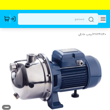
38341840
/
پمپ خانگی