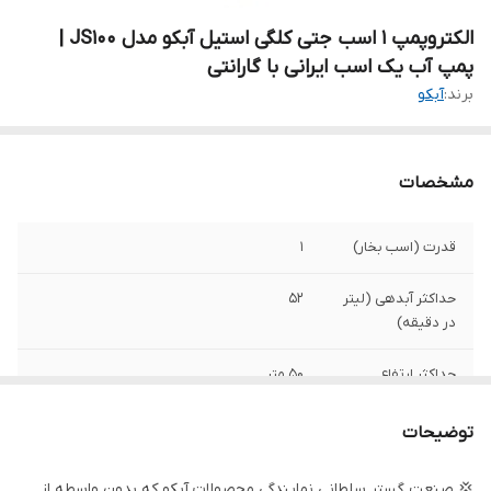
الکتروپمپ ۱ اسب جتی کلگی استیل آبکو مدل JS100 |
پمپ آب یک اسب ایرانی با گارانتی
برند:
آبکو
مشخصات
قدرت (اسب بخار)
۱
حداکثر آبدهی (لیتر
۵۲
در دقیقه)
حداکثر ارتفاع
۵۰ متر
حداکثر آبدهی
۳
توضیحات
(مترمکعب در
ساعت)
💢 صنعت گستر سلطانی نمایندگی محصولات آبکو که بدون واسطه از