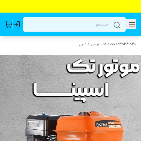
38341840
/
محصولات بنزینی و دیزل