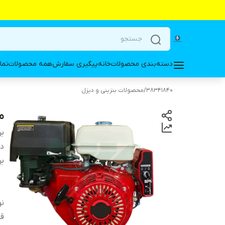
دسته‌بندی محصولات
خانه
پیگیری سفارش
همه محصولات
تما
38341840
/
محصولات بنزینی و دیزل
مو
بر
دس
بر
ن
قد