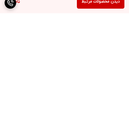
دیدن محصولات مرتبط
ناموجود
برگشت به بالا
دسترسی سریع
تماس با ما
ارتباط با ما
ساعت کاری: ۹ تا ۱۸
انبار:تهران سعدی جنوبی
0219130462۹