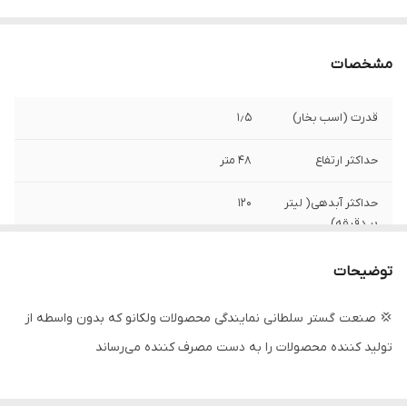
مشخصات
قدرت (اسب بخار)
۱٫۵
حداکثر ارتفاع
۴۸ متر
حداکثر آبدهی( لیتر
۱۲۰
بر دقیقه)
دهانه خروجی
۱ اینچ
توضیحات
حداکثر آبدهی
۷٫۲
💢 صنعت گستر سلطانی نمایندگی محصولات ولکانو که بدون واسطه از
(مترمکعب در
تولید کننده محصولات را به دست مصرف کننده می‌رساند
ساعت)
کشور سازنده
چین