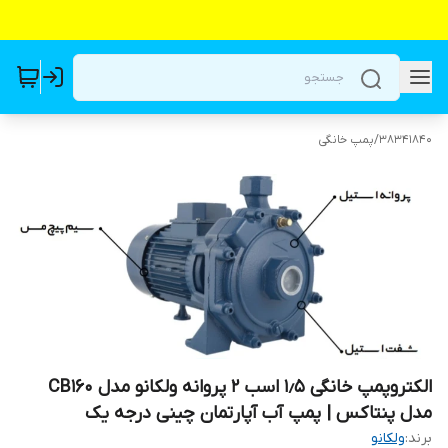
38341840
/
پمپ خانگی
الکتروپمپ خانگی ۱٫۵ اسب ۲ پروانه ولکانو مدل CB160
مدل پنتاکس | پمپ آب آپارتمان چینی درجه یک
برند:
ولکانو