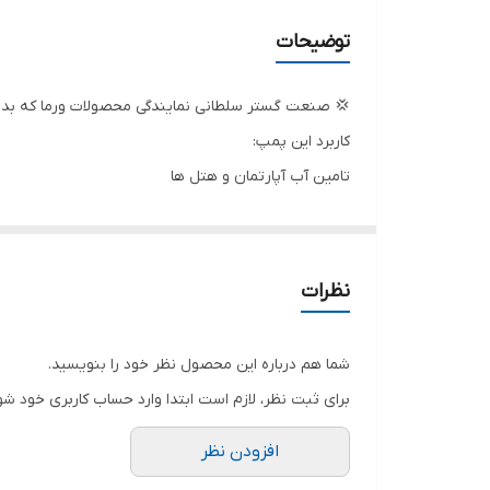
حداکثر آبدهی (مترمکعب در ساعت)
توضیحات
دهانه خروجی
💢 صنعت گستر سلطانی نمایندگی محصولات ورما که بدون
ولتاژ
کاربرد این پمپ:
تامین آب آپارتمان و هتل ها
کشور سازنده
تامین آب از چاه و مخازن آب
جنس شفت و پروانه
افزایش فشار
سیستم آتشنشانی و اطفای حریق
سیم پیچی
نظرات
دیگ بخار - چیلر و سیستم های خنک کننده
تعداد پروانه
استفاده در مصارف صنعتی و معدنی کوچک
شما هم درباره این محصول نظر خود را بنویسید.
برای ثبت نظر، لازم است ابتدا وارد حساب کاربری خود شو
افزودن نظر