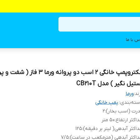
س با ما
الکتروپمپ خانگی ۲ اسب دو پروانه ورما 3 فاز (
تیل نگیر ) مدل CB210T
ند:
ورما
ته‌بندی
:
پمپ خانگی
رت (اسب بخار)
:
۲
اکثر ارتفاع
:
50 متر
اکثر آبدهی( لیتر بر دقیقه)
:
125
اکثر آبدهی (مترمکعب در ساعت)
:
7/5