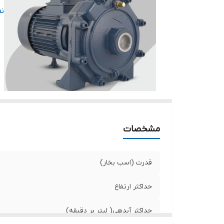
د
ن
ول
کش
ج
س
تع
مشخصات
قدرت (اسب بخار)
حداکثر ارتفاع
حداکثر آبدهی( لیتر بر دقیقه)