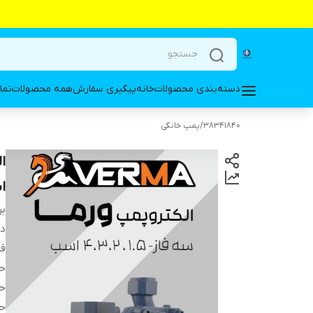
دسته‌بندی محصولات
خانه
پیگیری سفارش
همه محصولات
تما
38341840
/
پمپ خانگی
اس
بر
دس
قد
حد
حد
حد