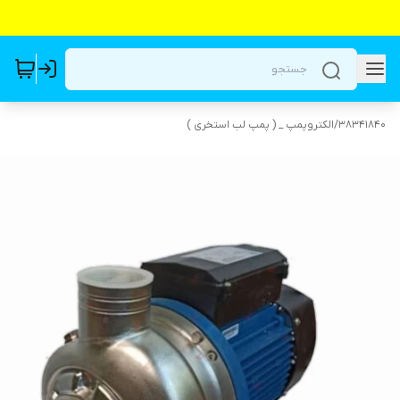
38341840
/
الکتروپمپ _ ( پمپ لب استخری )