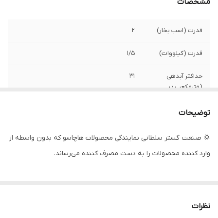
مشخصات
قدرت (اسب بخار)
2
قدرت (کیلووات)
1/۵
حداکثر آبدهی
31
(مترمکعب در
ساعت)
توضیحات
حداکثر آبدهی ( لیتر
520
در دقیقه )
💢 صنعت گستر سلطانی نمایندگی محصولات هاچاسو که بدون واسطه از
وارد کننده محصولات را به دست مصرف کننده می‌رساند.
حداکثر ارتفاع
15 متر
جنس بدنه و پروانه
استیل
کشور سازنده
چین
نظرات