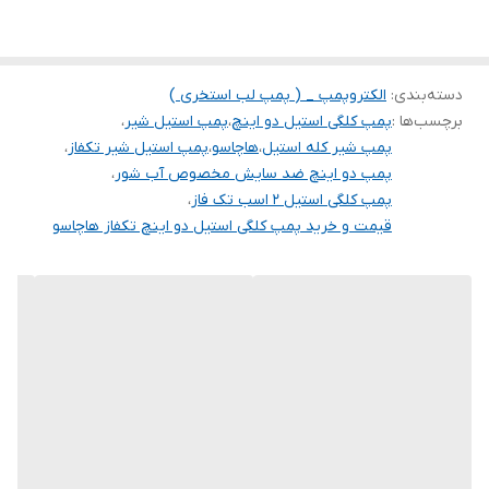
ولتاژ
220
سیم پیچی
مس
دسته‌بندی
:
الکتروپمپ _ ( پمپ لب استخری )
برچسب‌ها :
پمپ کلگی استیل دو اینچ
،
پمپ استیل شیر
،
پمپ شیر کله استیل
،
هاچاسو
،
پمپ استیل شیر تکفاز
،
پمپ دو اینچ ضد سایش مخصوص آب شور
،
پمپ کلگی استیل 2 اسب تک فاز
،
قیمت و خرید پمپ کلگی استیل دو اینچ تکفاز هاچاسو