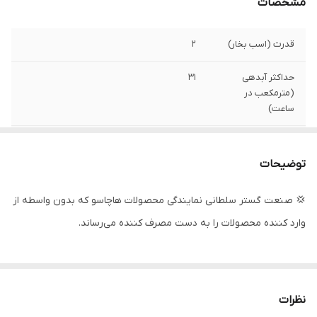
مشخصات
قدرت (اسب بخار)
2
حداکثر آبدهی
31
(مترمکعب در
ساعت)
قدرت (کیلووات)
1/۵
توضیحات
حداکثر آبدهی ( لیتر
520
در دقیقه )
💢 صنعت گستر سلطانی نمایندگی محصولات هاچاسو که بدون واسطه از
وارد کننده محصولات را به دست مصرف کننده می‌رساند.
ولتاژ
380
آمپر
4/5
حداکثر ارتفاع
15 متر
نظرات