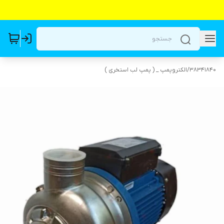
38341840
/
الکتروپمپ _ ( پمپ لب استخری )