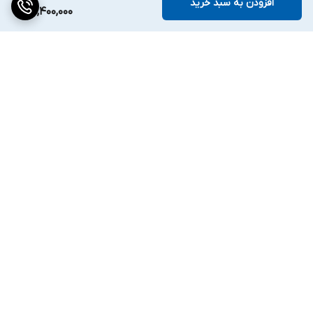
افزودن به سبد خرید
27,400,000
برگشت به بالا
دسترسی سریع
تماس با ما
ارتباط با ما
ساعت کاری: ۹ تا ۱۸
انبار:تهران سعدی جنوبی
0219130462۹