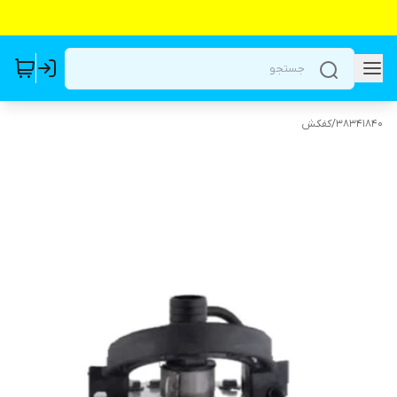
38341840
/
کفکش