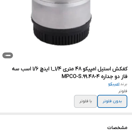
کفکش استیل امپیکو 48 متری 1/4_1 اینچ 1/6 اسب سه
فاز دو جداره MPCO-S.99.48-4
برند:
امپیکو
فلوتر
بدون فلوتر
با فلوتر
مشخصات