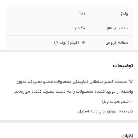
ولتاژ
380
حداکثر ارتفاع
48 متر
دهانه خروجی
1/4_1 اینچ ( لوله 4 )
قدرت (اسب بخار)
1/6
توضیحات
قدرت (کیلووات)
1/2
💢 صنعت گستر سلطانی نمایندگی محصولات مطیع پمپ که بدون
آمپر
3/5
واسطه از تولید کننده محصولات را به دست مصرف کننده می‌رساند.
قطر تنه
17/5 سانت
✨خصوصیات ویژه:
کل بدنه ،موتور و پروانه استیل
کشور سازنده
ایران
سیل مکانیکی آببندی
حداکثر آبدهی ( لیتر
170
راندمان بالا (۶۰%) مطابق با استاندار اروپا
نظرات
در دقیقه )