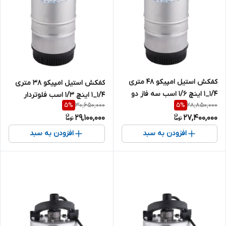
کفکش استیل امپیکو 48 متری
کفکش استیل امپیکو 38 متری
1/4_1 اینچ 1/6 اسب سه فاز دو
1/4_1 اینچ 1/3 اسب فلوتردار
30,650,000
28,850,000
5
%
5
%
جداره MPCO-S.99.48-4
تکفاز دو جداره MPCO-S.99.38-4
29,100,000
27,400,000
افزودن به سبد
افزودن به سبد