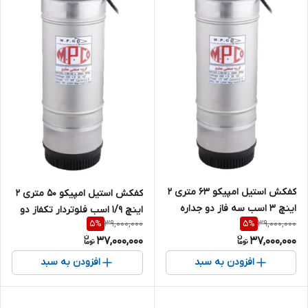
کفکش استیل امپیکو 63 متری 2
کفکش استیل امپیکو 50 متری 2
اینچ 3 اسب سه فاز دو جداره
اینچ 1/9 اسب فلوتردار تکفاز دو
39,000,000
39,000,000
5
%
5
%
MPCO-S.99.63-6 | پمپ کف
جداره MPCO-S.99.50-6
37,000,000
37,000,000
کش مطیع پمپ خروجی بالا تنه
باریک 3 فاز
افزودن به سبد
افزودن به سبد