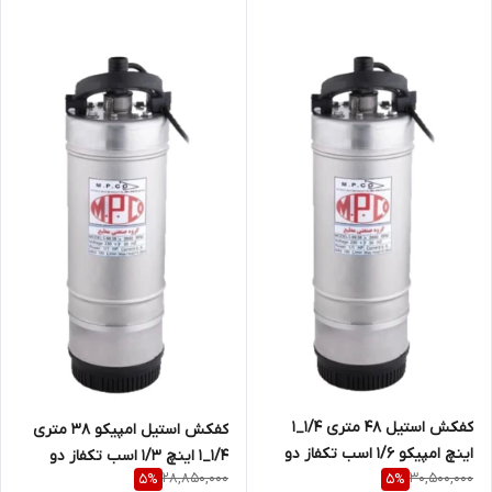
کفکش استیل ۴۸ متری ۱/۴_۱
کفکش استیل امپیکو 38 متری
اینچ امپیکو 1/6 اسب تکفاز دو
۱/۴_۱ اینچ 1/3 اسب تکفاز دو
28,850,000
30,500,000
5
%
5
%
جداره MPCO-S.99.48-4
جداره تنه باریک MPCO-