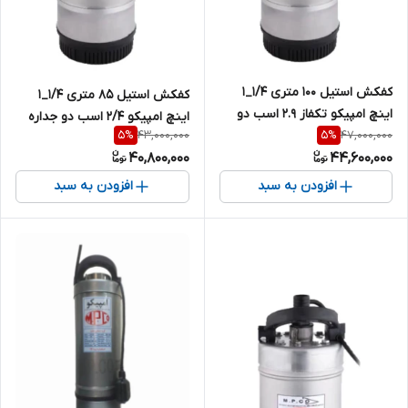
کفکش استیل ۱۰۰ متری ۱/۴_۱
کفکش استیل ۸۵ متری ۱/۴_۱
اینچ امپیکو تکفاز 2.9 اسب دو
اینچ امپیکو 2/4 اسب دو جداره
43,000,000
47,000,000
5
%
5
%
جداره MPCO-S.99.100-4
تکفاز MPCO-S.99.85-4
40,800,000
44,600,000
افزودن به سبد
افزودن به سبد