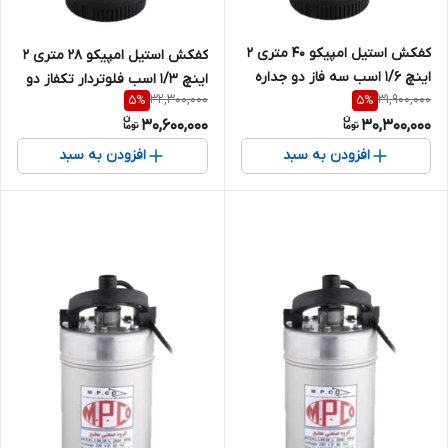
کفکش استیل امپیکو 40 متری 2
کفکش استیل امپیکو 28 متری 2
اینچ 1/6 اسب سه فاز دو جداره
اینچ 1/3 اسب فلوتردار تکفاز دو
32,300,000
31,900,000
5
%
5
%
MPCO-S.99.40-6 | پمپ کف کش
جداره MPCO-S.99.28-6
30,600,000
30,300,000
مطیع پمپ خروجی بالا تنه باریک
3 فاز
افزودن به سبد
افزودن به سبد