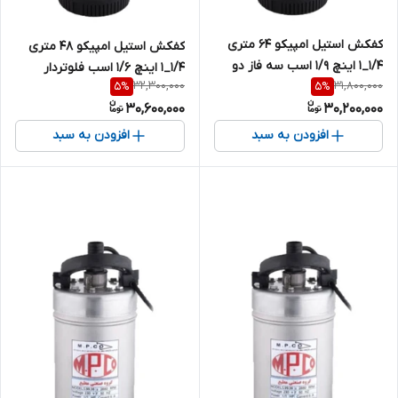
کفکش استیل امپیکو 64 متری
کفکش استیل امپیکو 48 متری
1/4_1 اینچ 1/9 اسب سه فاز دو
1/4_1 اینچ 1/6 اسب فلوتردار
32,300,000
31,800,000
5
%
5
%
جداره MPCO-S.99.64-4
تکفاز دو جداره مدل MPCO-
30,600,000
30,200,000
S.99.48-4
افزودن به سبد
افزودن به سبد