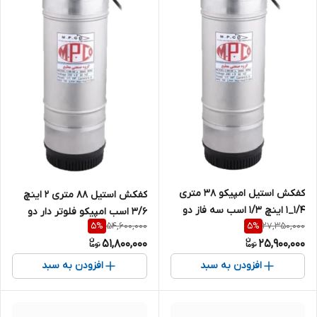
کفکش استیل امپیکو 38 متری
کفکش استیل ۸۸ متری ۲ اینچ
1/4_1 اینچ 1/3 اسب سه فاز دو
3/6 اسب امپیکو فلوتر دار دو
54,600,000
27,350,000
5
%
5
%
جداره MPCO-S.99.38-4
جداره تکفاز MPCO- S.99.88-6
51,800,000
25,900,000
افزودن به سبد
افزودن به سبد