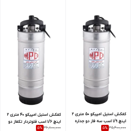
کفکش استیل امپیکو 50 متری 2
کفکش استیل امپیکو 40 متری 2
اینچ 1/9 اسب سه فاز دو جداره
اینچ 1/6 اسب فلوتردار تکفاز دو
36,800,000
35,400,000
5
%
5
%
MPCO-S.99.50-6 | پمپ کف کش
جداره تنه باریک MPCO-S.99.40-