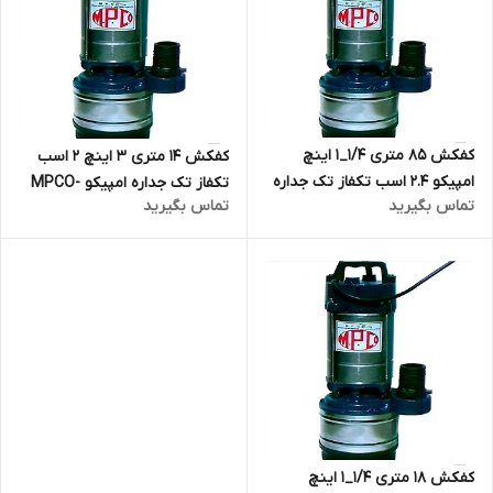
کفکش ۸۵ متری ۱/۴_۱ اینچ
کفکش 14 متری 3 اینچ 2 اسب
امپیکو 2.4 اسب تکفاز تک جداره
تکفاز تک جداره امپیکو MPCO-
تماس بگیرید
تماس بگیرید
MPCO-F.99.85-4
F.99.12-8 | پمپ کف کش تک فاز
مطیع پمپ
کفکش ۱۸ متری ۱/۴_۱ اینچ