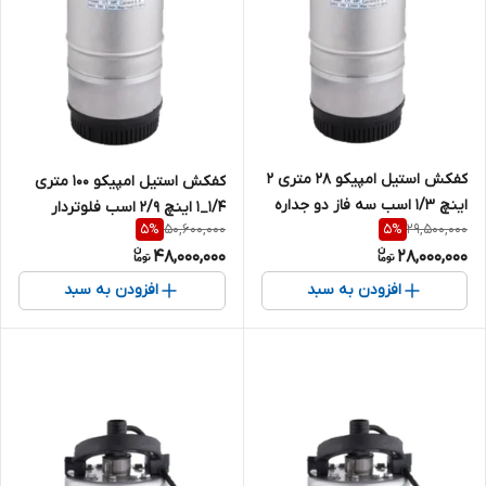
کفکش استیل امپیکو 28 متری 2
کفکش استیل امپیکو 100 متری
اینچ 1/3 اسب سه فاز دو جداره
1/4_1 اینچ 2/9 اسب فلوتردار
50,600,000
29,500,000
5
%
5
%
MPCO-S.99.28-6
تکفاز دو جداره MPCO-S.99.100-4
48,000,000
28,000,000
افزودن به سبد
افزودن به سبد