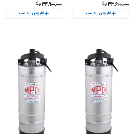
34,900,000
33,600,000
مطیع پمپ خروجی بالا تنه باریک
6
3 فاز
افزودن به سبد
افزودن به سبد