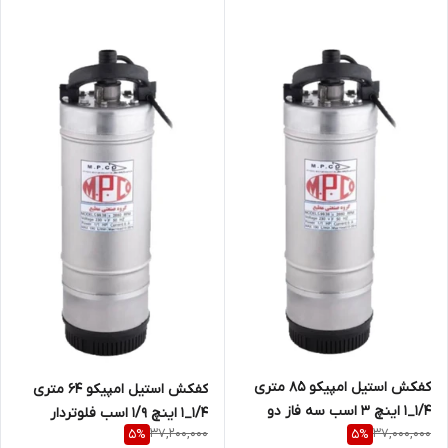
کفکش استیل امپیکو 85 متری
کفکش استیل امپیکو 64 متری
1/4_1 اینچ 3 اسب سه فاز دو
1/4_1 اینچ 1/9 اسب فلوتردار
37,200,000
37,000,000
5
%
5
%
جداره MPCO-S.99.85-4
تکفاز دو جداره MPCO-S.99.64-4