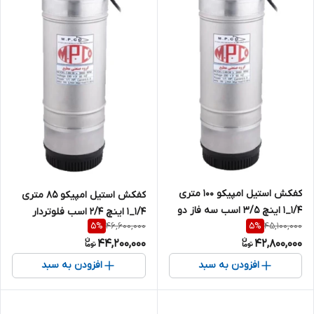
کفکش استیل امپیکو 100 متری
کفکش استیل امپیکو 85 متری
1/4_1 اینچ 3/5 اسب سه فاز دو
1/4_1 اینچ 2/4 اسب فلوتردار
46,600,000
45,100,000
5
%
5
%
جداره MPCO-S.99.100-4
تکفاز دو جداره MPCO-S.99.85-4
44,200,000
42,800,000
افزودن به سبد
افزودن به سبد