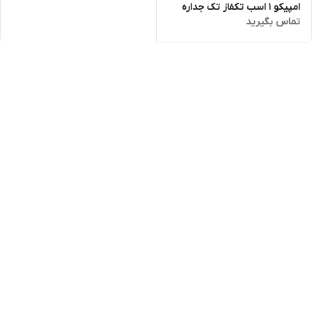
امپیکو 1 اسب تکفاز تک جداره
تماس بگیرید
MPCO-F.99.18-4 | پمپ کف کش
تک فاز 1/25 اینچ مطیع پمپ