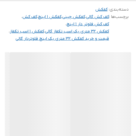
دسته‌بندی
:
کفکش
ابعاد بسته بندی (
250*200*420
برچسب‌ها :
کف کش گالی
،
کفکش چینی
،
کفکش 1 اینچ
،
کف کش
،
mm )
کف کش فلوتر دار 1 اینچ
،
کفکش 32 متری یک اسب تکفاز گالی
،
کفکش 1 اسب تکفاز
،
جنس شفت
استیل
قیمت و خرید کفکش 32 متری یک اینچ فلوتردار گالی
حداقل ارتفاع قابل
20 متر
بهره برداری
ارتفاع در نقطه کار
30 متر
وزن ( کیلوگرم )
12/9
آبدهی در نقطه کار
25 لیتر
محافظ حرارتی
✅
جنس پروانه
آلومینیوم