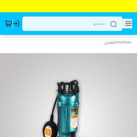
38341840
/
کفکش