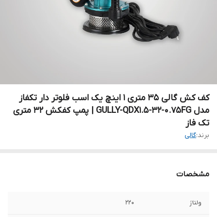
کف کش گالی 35 متری 1 اینچ یک اسب فلوتر دار تکفاز
مدل GULLY-QDX1.5-32-0.75FG | پمپ کفکش 32 متری
تک فاز
برند:
گالی
مشخصات
ولتاژ
220