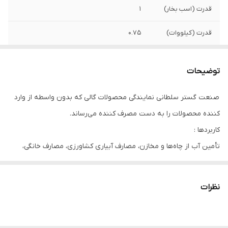
قدرت (اسب بخار)
1
قدرت (کیلووات)
0.75
حداکثر ارتفاع
35 متر
توضیحات
حداکثر جریان
5/2 آمپر
صنعت گستر سلطانی نمایندگی محصولات گالی که بدون واسطه از وارد
حداکثر آبدهی ( متر
7
کننده محصولات را به دست مصرف کننده می‌رساند.
مکعب بر ساعت )
کاربردها :
حداکثر آبدهی ( لیتر
117
تأمین آب از چاه‌ها و مخازن، مصارف آبیاری کشاورزی، مصارف خانگی،
در دقیقه )
پرورش آبزیان، کاربردهای عمرانی
جنس بدنه
آلومینیوم
نظرات
طول کابل
10 متر
دهانه خروجی
1 اینچ