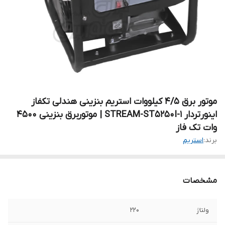
موتور برق 4/5 کیلووات استریم بنزینی هندلی تکفاز
اینورتردار STREAM-ST5250I-1 | موتوربرق بنزینی 4500
وات تک فاز
برند:
استریم
مشخصات
ولتاژ
۲۲۰