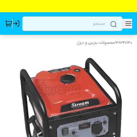
38341840
/
محصولات بنزینی و دیزل