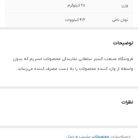
وزن
28 کیلوگرم
توان نامی
4/2 کیلووات
توان ماکزیمم
4/5 کیلووات
توضیحات
حجم مخزن موتور
223 سی سی
فروشگاه صنعت گستر سلطانی نمایندگی محصولات استریم که بدون
نوع استارت
هندلی
واسطه از وارد کننده محصولات را به دست مصرف کننده می‌رساند.
کشور سازنده
چین
نوع سوخت
بنزین
نظرات
دسته‌بندی
:
محصولات بنزینی و دیزل