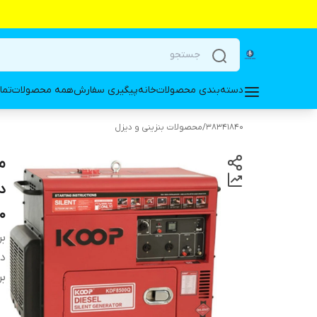
دسته‌بندی محصولات
خانه
پیگیری سفارش
همه محصولات
تما
38341840
/
محصولات بنزینی و دیزل
000
بر
دس
بر