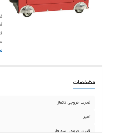
قد
آم
قد
س
تع
ن
تث
ن
نو
مشخصات
ح
س
وز
قدرت خروجی تکفاز
کش
س
آمپر
قدرت خروجی سه فاز