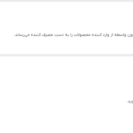
✅
4
 واسطه از وارد کننده محصولات را به دست مصرف کننده می‌رساند.
✅
گازوییل
تک سیلندر
499 سی سی
مس
ید.
172 کیلوگرم
چین