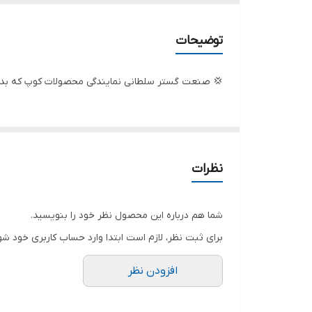
سیستم خنک کننده هوا
توضیحات
تعداد چرخ
💢 صنعت گستر سلطانی نمایندگی محصولات کوپ که بدون
تثبیت کننده ولتاژ AVR
نوع سوخت
نوع موتور
نظرات
حجم موتور
شما هم درباره این محصول نظر خود را بنویسید.
سیم پیچی
برای ثبت نظر، لازم است ابتدا وارد حساب کاربری خود شو
وزن دستگاه
افزودن نظر
کشور سازنده