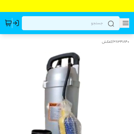
38341840
/
کفکش