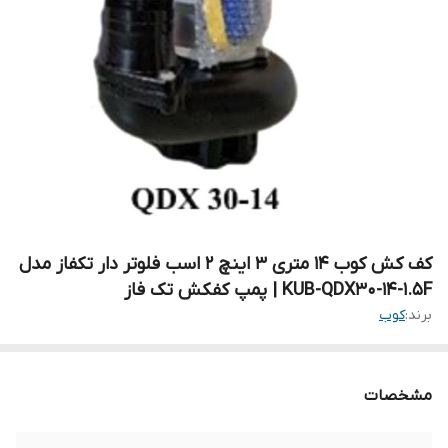
کف کش کوب 14 متری 3 اینچ 2 اسب فلوتر دار تکفاز مدل
KUB-QDX30-14-1.5F | پمپ کفکش تک فاز
برند:
کوب
مشخصات