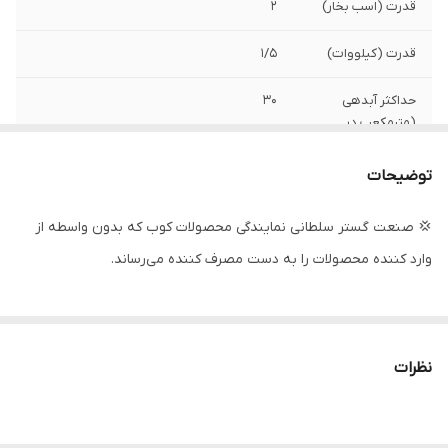
قدرت (اسب بخار)
2
قدرت (کیلووات)
1/5
حداکثر آبدهی
30
(مترمکعب در
ساعت)
توضیحات
حداکثر آبدهی (لیتر
500
در دقیقه)
💢 صنعت گستر سلطانی نمایندگی محصولات کوب که بدون واسطه از
وارد کننده محصولات را به دست مصرف کننده می‌رساند.
دهانه خروجی
3 اینچ
حداکثر ارتفاع
16
جنس بدنه
آلومینیوم
نظرات
جنس شفت
استیل