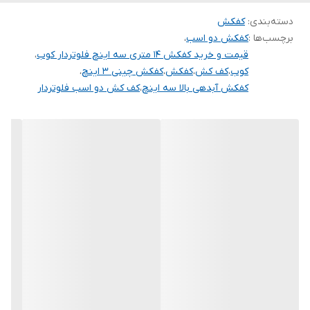
سیم پیچی
مس
دسته‌بندی
:
کفکش
کشور سازنده
چین
برچسب‌ها :
کفکش دو اسب
،
قیمت و خرید کفکش 14 متری سه اینچ فلوتردار کوب
،
ولتاژ
220
کوب
،
کف کش
،
کفکش
،
کفکش چینی 3 اینچ
،
کفکش آبدهی بالا سه اینچ
،
کف کش دو اسب فلوتردار
فلوتر
✅