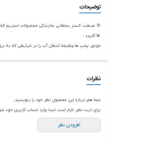
حداکثر آبدهی ( لیتر در دقیقه )
توضیحات
حداکثر آبدهی ( مترمکعب در ساعت )
💢 صنعت گستر سلطانی نمایندگی محصولات استریم که ب
دهانه خروجی
💫 کاربرد :
موتور پمپ ها وظیفه انتقال آب را در شرایطی که به برق
کشور سازنده
میشود.
نظرات
شما هم درباره این محصول نظر خود را بنویسید.
برای ثبت نظر، لازم است ابتدا وارد حساب کاربری خود شو
افزودن نظر