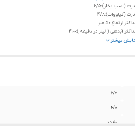
رت (اسب بخار)
:
6/5
رت (کیلووات)
:
4/8
اکثر ارتفاع
:
50 متر
اکثر آبدهی ( لیتر در دقیقه )
:
400
اکثر آبدهی ( مترمکعب در ساعت )
:
24
مایش بیشتر
هانه خروجی
:
2 اینچ
ور سازنده
:
چین
6/5
4/8
50 متر