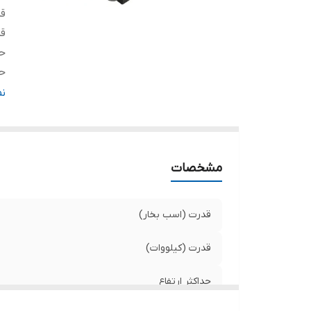
قد
قد
حد
حد
حد
ن
د
کش
مشخصات
قدرت (اسب بخار)
قدرت (کیلووات)
حداکثر ارتفاع