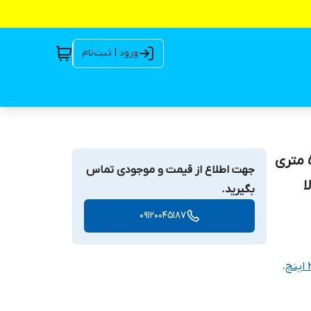
ورود | ثبت‌نام
موتور پمپ بنزینی استریم طرح هوندا 6/5 اسب 2 اینچ 50 متری
جهت اطلاع از قیمت و موجودی تماس
بگیرید.
09120045187
،