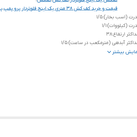
کفکش یک اینچ فلوتردار
،
کف کش
،
کفکش
،
قیمت و خرید کف کش 38 متری یک اینچ فلوتردار پرو پمپ
،
پر
رت (اسب بخار)
:
1/5
رت (کیلووات)
:
1/1
اکثر ارتفاع
:
38
اکثر آبدهی (مترمکعب در ساعت)
:
1/5
هانه خروجی
:
1 اینچ
مایش بیشتر
اکثر آبدهی (لیتر در دقیقه)
:
25
نس بدنه
:
آلومینیوم
تاژ
:
220
نس شفت
:
استیل
یم پیچی
:
مس
ور سازنده
:
چین
وتر
:
✅