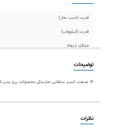
قدرت (اسب بخار)
قدرت (کیلووات)
حداکثر ارتفاع
حداکثر آبدهی (مترمکعب در ساعت)
توضیحات
دهانه خروجی
💢 صنعت گستر سلطانی نمایندگی محصولات پرو پمپ که 
حداکثر آبدهی (لیتر در دقیقه)
جنس بدنه
ولتاژ
نظرات
جنس شفت