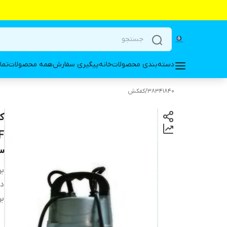
دسته‌بندی محصولات
خانه
پیگیری سفارش
همه محصولات
تما
38341840
/
کفکش
۳
بر
دس
بر