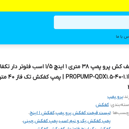
س با ما
کف کش پرو پمپ 38 متری 1 اینچ 1/5 اسب فلوتر 
UMP-QDX1.5-40-1.1F
ند:
پرو پمپ
ته‌بندی
:
کفکش
چسب‌ها :
لیست قیمت کفکش پرو پمپ
،
کفکش 1 اینچ
،
پمپ کفکش یک و نیم اسب
،
پمپ کفکش چینی
،