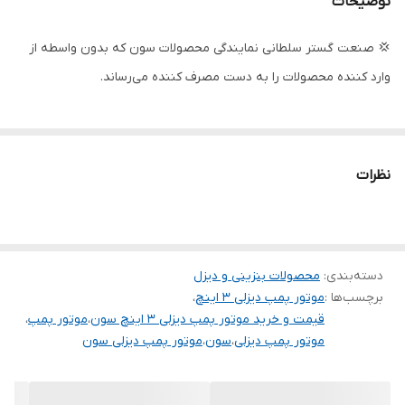
توضیحات
قدرت پرتاب
20 متر
💢 صنعت گستر سلطانی نمایندگی محصولات سون که بدون واسطه از
حداکثر توان خروجی
3/8 کیلووات
وارد کننده محصولات را به دست مصرف کننده می‌رساند.
نوع سوخت
گازوییل
کشور سازنده
چین
نظرات
دسته‌بندی
:
محصولات بنزینی و دیزل
برچسب‌ها :
موتور پمپ دیزلی 3 اینچ
،
قیمت و خرید موتور پمپ دیزلی 3 اینچ سون
،
موتور پمپ
،
موتور پمپ دیزلی
،
سون
،
موتور پمپ دیزلی سون