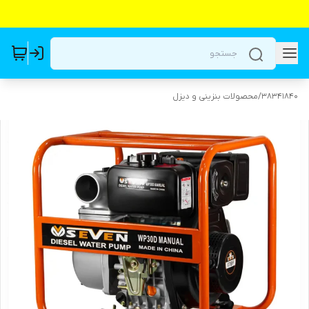
38341840
/
محصولات بنزینی و دیزل