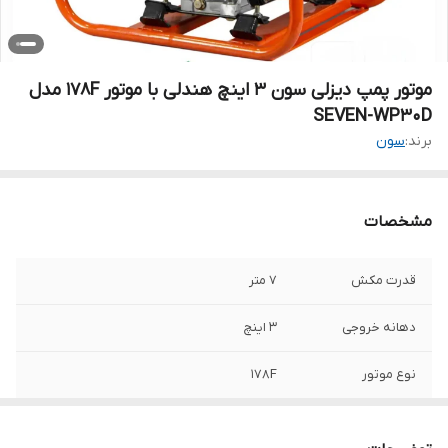
موتور پمپ دیزلی سون 3 اینچ هندلی با موتور 178F مدل
SEVEN-WP30D
برند:
سون
مشخصات
قدرت مکش
7 متر
دهانه خروجی
3 اینچ
نوع موتور
178F
راه انداز
هندلی