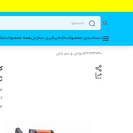
دسته‌بندی محصولات
خانه
پیگیری سفارش
همه محصولات
تما
38341840
/
کارواش و سم پاش
200C
بر
دس
بر