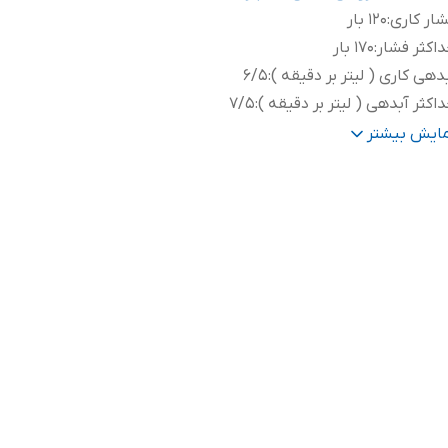
ار کاری
:
120 بار
اکثر فشار
:
170 بار
دهی کاری ( لیتر بر دقیقه )
:
6/5
اکثر آبدهی ( لیتر بر دقیقه )
:
7/5
زن
:
11/4 الی14 کیلوگرم
مایش بیشتر
عاد
:
882*344*407
درت
:
2200 وات
ع موتور
:
زغالی
ل کابل
:
5 متر
ور سازنده
:
چین
تاژ
:
220