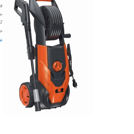
فش
حد
آب
حد
و
ن
اب
ق
نو
طو
کش
ول