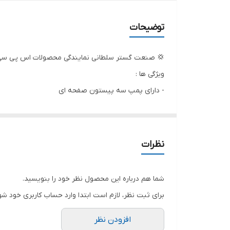
حداکثر آبدهی ( لیتر بر دقیقه )
توضیحات
وزن
💢 صنعت گستر سلطانی نمایندگی محصولات اس پی سی ک
ابعاد
ویژگی ها :
- دارای پمپ سه پیستون صفحه ای
قدرت
- پیستون با روکش استیل
نوع موتور
- دارای قطع کن
- دارای لوازم جانبی با طراحی اتصال سریع
طول کابل
نظرات
-دارای دسته و چرخ برای حمل آسان
کشور سازنده
لوازم جانبی استاندارد
شما هم درباره این محصول نظر خود را بنویسید.
ولتاژ
برای ثبت نظر، لازم است ابتدا وارد حساب کاربری خود شو
تمیز کننده
افزودن نظر