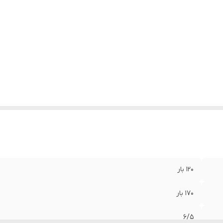
120 بار
170 بار
6/5