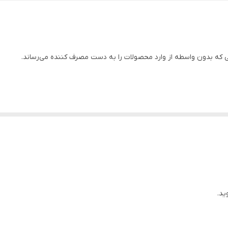
7/5
11/4 الی14 کیلوگرم
ه بدون واسطه از وارد محصولات را به دست مصرف کننده می‌رساند.
882*344*407
2200 وات
زغالی
5 متر
چین
220
ید.