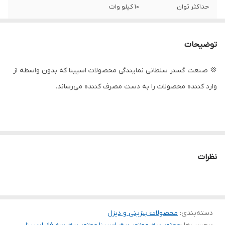
حداکثر توان
10 کیلو وات
حداکثر آمپر
45
توضیحات
نوع راه انداز
استارت
💢 صنعت گستر سلطانی نمایندگی محصولات اسپینا که بدون واسطه از
حجم باک
25 لیتر
وارد کننده محصولات را به دست مصرف کننده می‌رساند.
چرخ و دسته
✅
تثبیت کننده ولتاژ
✅
AVR
نظرات
پورت ATS ( راه
دارد
انداز خودکار )
کشور سازنده
چین
دسته‌بندی
:
محصولات بنزینی و دیزل
سنسور سطح روغن
✅