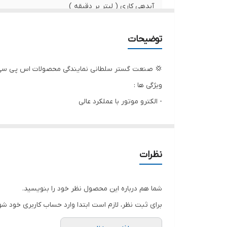
آبدهی کاری ( لیتر بر دقیقه )
حداکثر آبدهی ( لیتر بر دقیقه )
توضیحات
وزن
💢 صنعت گستر سلطانی نمایندگی محصولات اس پی سی ک
ابعاد
ویژگی ها :
- الکترو موتور با عملکرد عالی
قدرت
- دارای الکترو موتور با پوسته آلومینیومی
نوع موتور
- دارای قطع کن
- دارای دسته و چرخ برای حمل آسان
طول کابل
نظرات
-دارای محافظ حرارتی الکتروموتور
کشور سازنده
- دارای لانس تفنگی حرفه ای
شما هم درباره این محصول نظر خود را بنویسید.
لوازم جانبی استاندارد :
ولتاژ
برای ثبت نظر، لازم است ابتدا وارد حساب کاربری خود شو
1- دارای 8 متر شیلنگ 2- دارای 5 متر کابل اتصال برق 3- دارای 4 نازل قابل تعویض