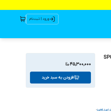
ورود | ثبت‌نام
 سی 130 بار 2100 وات تکفاز مدل SPC-
45,300,000
افزودن به سبد خرید
 پی سی
،