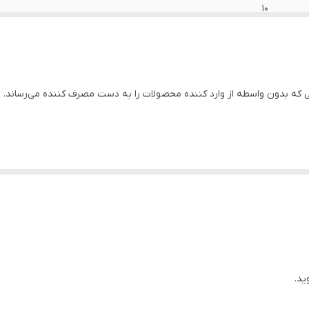
10
11
38.5 الی 36.5 کیلوگرم
ه بدون واسطه از وارد کننده محصولات را به دست مصرف کننده می‌رساند.
320*430*330 میلی متر
2100 وات
الکتروموتور
5 متر
چین
220
ید.