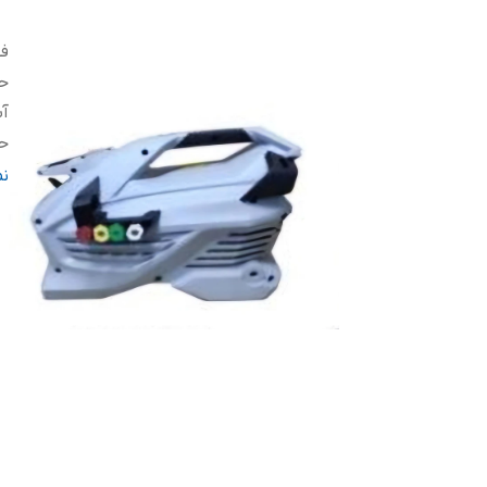
فش
حد
آب
حد
و
ن
اب
ق
نو
طو
کش
ول