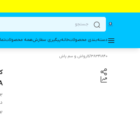
دسته‌بندی محصولات
خانه
پیگیری سفارش
همه محصولات
تما
38341840
/
کارواش و سم پاش
00A
بر
دس
بر