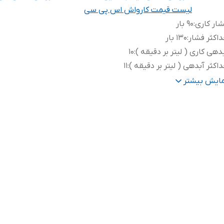
لیست قیمت کارواش اس پی سی
ار کاری
:
90 بار
اکثر فشار
:
130 بار
دهی کاری ( لیتر بر دقیقه )
:
10
اکثر آبدهی ( لیتر بر دقیقه )
:
11
زن
:
38.5 الی 36.5 کیلوگرم
مایش بیشتر
عاد
:
320*430*330 میلی متر
درت
:
2100 وات
ع موتور
:
الکتروموتور
ل کابل
:
5 متر
ور سازنده
:
چین
تاژ
:
220