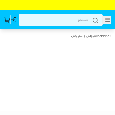
38341840
/
کارواش و سم پاش