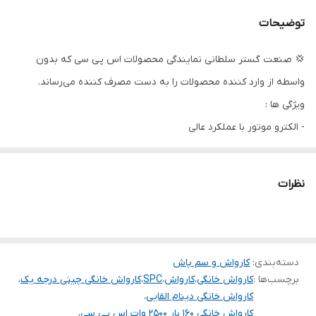
حداکثر آبدهی ( لیتر
11
توضیحات
بر دقیقه )
💢 صنعت گستر سلطانی نمایندگی محصولات اس پی سی که بدون
وزن
37.5 الی 39.5 کیلوگرم
واسطه از وارد کننده محصولات را به دست مصرف کننده می‌رساند.
ابعاد
920*320*330 میلی متر
ویژگی ها :
- الکترو موتور با عملکرد عالی
قدرت
2500 وات
- دارای الکترو موتور با پوسته آلومینیومی
نوع موتور
الکتروموتور
- دارای قطع کن
نظرات
- دارای دسته و چرخ برای حمل آسان
طول کابل
5 متر
-دارای محافظ حرارتی الکتروموتور
کشور سازنده
چین
- دارای لانس تفنگی حرفه ای
دسته‌بندی
:
لوازم جانبی استاندارد :
کارواش و سم پاش
ولتاژ
220
برچسب‌ها :
کارواش خانگی
،
کارواش
،
SPC
،
کارواش خانگی چینی درجه یک
،
1- دارای 8 متر شیلنگ 2- دارای 5 متر کابل اتصال برق 3- دارای 4 نازل
کارواش خانگی دینام القایی
،
قابل تعویض
کارواش خانگی 160 بار 2500 وات اس پی سی
،