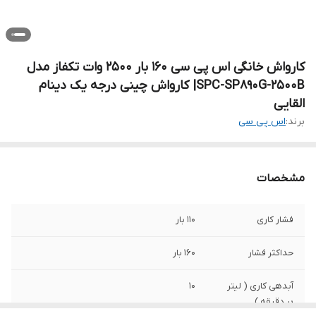
کارواش خانگی اس پی سی 160 بار 2500 وات تکفاز مدل
SPC-SP890G-2500B| کارواش چینی درجه یک دینام
القایی
برند:
اس پی سی
مشخصات
فشار کاری
110 بار
حداکثر فشار
160 بار
آبدهی کاری ( لیتر
10
بر دقیقه )