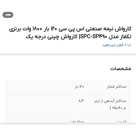
کارواش نیمه صنعتی اس پی سی 120 بار 1800 وات برنزی
تکفاز مدل SPC-SP490| کارواش چینی درجه یک
برند:
اس پی سی
مشخصات
حداکثر فشار
120 بار
حداکثر آبدهی ( لیتر
8/2
بر دقیقه )
قدرت
1800 وات