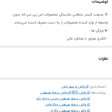
مدل پمپ
1500A
توضیحات
قدرت (اسب بخار)
2/5
💢 صنعت گستر سلطانی نمایندگی محصولات اس پی سی که بدون
واسطه از وارد کننده محصولات را به دست مصرف کننده می‌رساند.
وزن
21 کیلوگرم
💫 ویژگی ها :
ابعاد
350*380*280 میلی متر
- الکترو موتور با عملکرد عالی
- دارای الکترو موتور با پوسته آلومینیومی
نوع محفظه
برنزی
- دارای کانکشن ورودی آب راحت و سریع
نظرات
کشور سازنده
چین
- مدل با محفظه برنزی به همراه شیر تنظیم فشار ارایه میگردد.
🗯 لوازم جانبی همراه :
طول کابل
5 متر
1- دارای 8 متر شیلنگ
ولتاژ
220
2- دارای 5 متر کابل اتصال برق
دسته‌بندی
:
کارواش و سم پاش
برچسب‌ها :
کارواش
،
SPC
،
کارواش نیمه صنعتی
،
3- دارای لانس تفنگی حرفه ای
کارواش نیمه صنعتی چینی درجه یک
،
کارواش نیمه صنعتی 1800 وات
،
کارواش نیمه صنعتی 120 بار
،