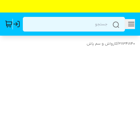
38341840
/
کارواش و سم پاش