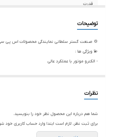
قدرت
مدل پمپ
توضیحات
وزن
💢 صنعت گستر سلطانی نمایندگی محصولات اس پی سی ک
ابعاد
💫 ویژگی ها :
- الکترو موتور با عملکرد عالی
قدرت (اسب بخار)
- دارای الکترو موتور با پوسته آلومینیومی
نوع محفظه
- دارای کانکشن ورودی آب راحت و سریع
- مدل با محفظه برنزی به همراه شیر تنظیم فشار ارایه م
کشور سازنده
نظرات
🗯 لوازم جانبی همراه :
طول کابل
1- دارای 8 متر شیلنگ
شما هم درباره این محصول نظر خود را بنویسید.
2- دارای 5 متر کابل اتصال برق
ولتاژ
برای ثبت نظر، لازم است ابتدا وارد حساب کاربری خود شو
3- دارای لانس تفنگی حرفه ای