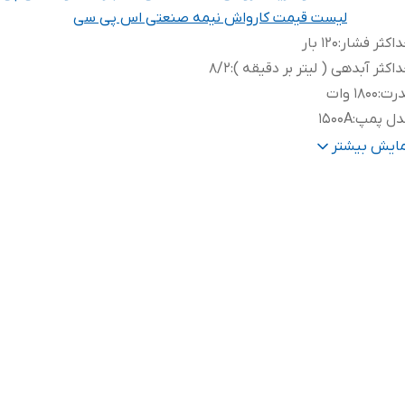
لیست قیمت کارواش نیمه صنعتی اس پی سی
اکثر فشار
:
120 بار
اکثر آبدهی ( لیتر بر دقیقه )
:
8/2
درت
:
1800 وات
دل پمپ
:
1500A
زن
:
23 کیلوگرم
مایش بیشتر
عاد
:
740*770*420 میلی متر
رت (اسب بخار)
:
2/5
وع محفظه
:
برنزی
ور سازنده
:
چین
ل کابل
:
5 متر
تاژ
:
220