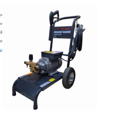
حد
حد
ق
م
و
ن
اب
قد
ن
کش
طو
ول