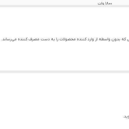
1800 وات
1500A
23 کیلوگرم
ه بدون واسطه از وارد کننده محصولات را به دست مصرف کننده می‌رساند.
740*770*420 میلی متر
2/5
برنزی
یگردد.
چین
5 متر
220
ید.