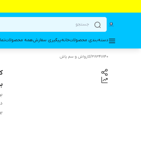
دسته‌بندی محصولات
خانه
پیگیری سفارش
همه محصولات
تما
38341840
/
کارواش و سم پاش
برنز
بر
دس
بر