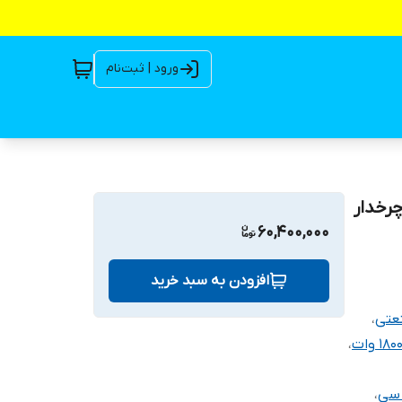
ورود | ثبت‌نام
180 وات تکفاز چرخدار
60,400,000
افزودن به سبد خرید
عتی
،
،
،