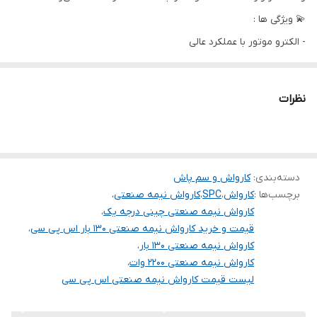
💫 ویژگی ها :
ابعاد
780*460*540 میلی متر
- الکترو موتور با عملکرد عالی
-دارای محفظه سیلندر از جنس برنز
نوع محفظه
برنزی
- دارای دسته و چرخ برای حمل آسان
نظرات
کشور سازنده
چین
- دارای قطع کن
🗯 لوازم جانبی همراه :
طول کابل
5 متر
1- دارای 8 متر شیلنگ
ولتاژ
220
2- دارای 5 متر کابل اتصال برق
دسته‌بندی
:
کارواش و سم پاش
برچسب‌ها :
کارواش
،
SPC
،
کارواش نیمه صنعتی
،
3- دارای لانس تفنگی حرفه ای
کارواش نیمه صنعتی چینی درجه یک
،
4- دارای 4 نازل قابل تعویض
قیمت و خرید کارواش نیمه صنعتی 130 بار اس پی سی
،
کارواش نیمه صنعتی 130 بار
،
کارواش نیمه صنعتی 2200 وات
،
لیست قیمت کارواش نیمه صنعتی اس پی سی