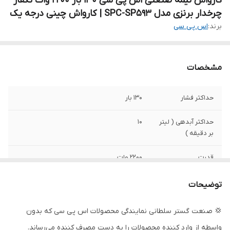
کارواش نیمه صنعتی اس پی سی 130 بار 2200 وات تکفاز
چرخدار برنزی مدل SPC-SP593 | کارواش چینی درجه یک
برند:
اس پی سی
مشخصات
حداکثر فشار
130 بار
حداکثر آبدهی ( لیتر
10
بر دقیقه )
قدرت
2200 وات
مدل پمپ
593
توضیحات
قدرت (اسب بخار)
3
💢 صنعت گستر سلطانی نمایندگی محصولات اس پی سی که بدون
واسطه از وارد کننده محصولات را به دست مصرف کننده می‌رساند.
وزن
26 کیلوگرم