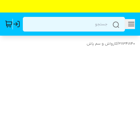
38341840
/
کارواش و سم پاش