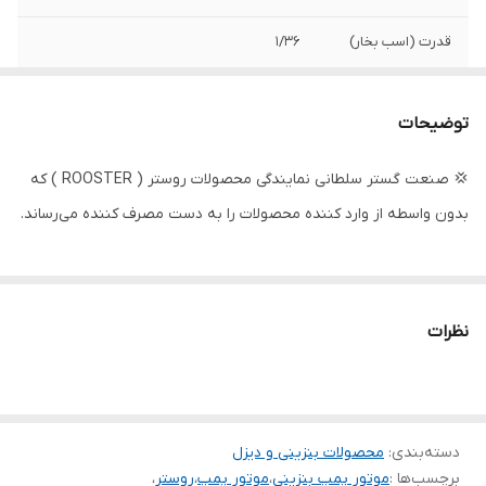
قدرت (اسب بخار)
1/36
حداکثر آبدهی ( لیتر
167
در دقیقه )
توضیحات
حداکثر آبدهی
10
💢 صنعت گستر سلطانی نمایندگی محصولات روستر ( ROOSTER ) که
(مترمکعب
بدون واسطه از وارد کننده محصولات را به دست مصرف کننده می‌رساند.
درساعت)
حداکثر ارتفاع
20 متر
حجم موتور
37/7 سی سی
نظرات
قطر دهانه خروجی
1 اینچ
و ورودی
نوع سوخت
بنزین
دسته‌بندی
:
محصولات بنزینی و دیزل
برچسب‌ها :
موتور پمپ بنزینی
،
موتور پمپ
،
روستر
،