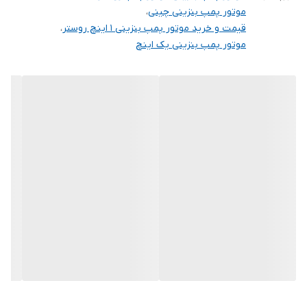
سیستم راه اندازی
هندلی
موتور پمپ بنزینی چینی
،
قیمت و خرید موتور پمپ بنزینی 1 اینچ روستر
،
وزن خالص
8 کیلوگرم
موتور پمپ بنزینی یک اینچ
کشور سازنده
چین
ابعاد بسته بندی (
390*300*390
mm )
جنس سر شیلنگ
آلومینیوم
متعلقات
2 عدد سر شیلنگی - 3 عدد بست - 1 عدد صافی
جنس پروانه
چدن