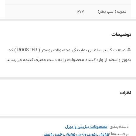
قدرت (اسب بخار)
1/77
حداکثر آبدهی ( لیتر
167
در دقیقه )
توضیحات
حداکثر آبدهی
10
💢 صنعت گستر سلطانی نمایندگی محصولات روستر ( ROOSTER ) که
(مترمکعب
بدون واسطه از وارد کننده محصولات را به دست مصرف کننده می‌رساند.
درساعت)
حداکثر ارتفاع
20 متر
حجم موتور
42/7 سی سی
نظرات
قطر دهانه خروجی
1 اینچ
و ورودی
وزن خالص
7/9 کیلوگرم
دسته‌بندی
:
محصولات بنزینی و دیزل
برچسب‌ها :
موتور پمپ بنزینی
،
موتور پمپ
،
روستر
،