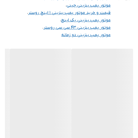
نوع سوخت
بنزین
موتور پمپ بنزینی چینی
،
قیمت و خرید موتور پمپ بنزینی 1 اینچ روستر
،
سیستم راه اندازی
هندلی
موتور پمپ بنزینی یک اینچ
،
موتور پمپ بنزینی 43 سی سی روستر
،
ابعاد بسته بندی (
390*300*390
موتور پمپ بنزینی دو زمانه
mm )
کشور سازنده
چین
جنس سر شیلنگ
آلومینیوم
متعلقات
2 عدد سر شیلنگی - 3 عدد بست - 1 عدد صافی
جنس پروانه
چدن