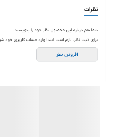
مورد استفاده قرار گیرد.
کشور سازنده
نظرات
تمامی دیفیوزرهای اسپیکو مجهز به یک طوقه لاستیکی است
کنتاکتور
تعویض این طوقه لاستیکی در هزینه فوق العاده صرفه 
شما هم درباره این محصول نظر خود را بنویسید.
⇐ کلیه قطعات تشکیل دهنده اصلی آن از آلومینیوم آل
فلوتر
برای ثبت نظر، لازم است ابتدا وارد حساب کاربری خود شو
⇐ کلیه قطعات ریخته گری شده توسط متخصصین آلیاژ 
افزودن نظر
توسط رزین مخصوص،نشتی گیری مینماید تا بدینوسیله د
⇐ درپمپ های اس پی از سیلهای مکانیکی ضد سایش(سیلیک
⇐استفاده از شفت و پیچهای استنلس استیل که مقاومت زی
⇐ در کلیه پمپ های کفکش از سیلهای مکانیکی ضد سایش(
⇐ در طراحی پمپ های کفکش اس پی برای کیفیت بهتر و 
توسط دو عدد سیل 
آلن نمره 8 در بغل و پایین پمپ امکان پذیر است. (لازم بذکر است که روغن بکار رفته از نوع پارافین خوراکی جهت جلوگیری از آلودگی محیط زیست و مطابق استاندارد ISO-14001 می باشد.)
⇐ کلیه پمپ های تکفاز مجهز به سیستم Thermo Guard برای محافظت از سیم پیچی طراحی و ساخته شده است.
⇐ کلیه پمپ های اسپیکو دارای یک سریال مشخص میبا