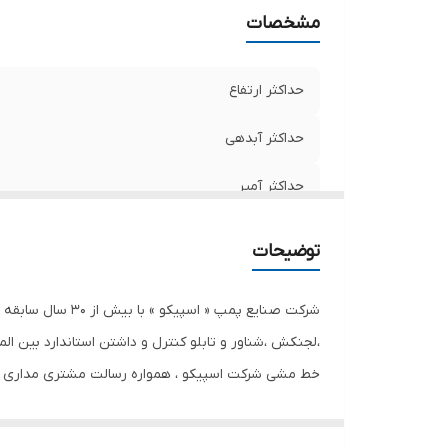
مشخصات
حداکثر ارتفاع
حداکثر آبدهی
حداکثر آمپر
وزن
توضیحات
جنس پروانه
قدرت (اسب بخار)
،لجنکش ،شناور و تابلو کنترل و داشتن استاندارد بین ال
خط مشی شرکت اسپیکو ، همواره رسالت مشتری مداری را 
دهانه خروجی
فعال در راستای کیفیت ، کوشا و متداوم عمل می نماید.
قدرت (کیلووات)