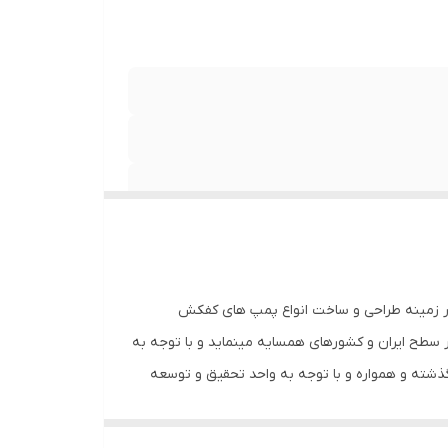
ایع پمپ « اسپیکو » با بیش از ۳۰ سال سابقه در بخش تولید و با توجه به داشتن استاندارد مدیریت کیفیت ISO-9001-2008 در زمینه طراحی و ساخت انواع پمپ های کفکش
در سطح ایران و کشورهای همسایه مینماید و با توجه به
ذشته و همواره و با توجه به واحد تحقیق و توسعه
⇐ ⇐ از خصوصیات بارز پمپ های SP انتقال آب از قسمت فوقانی پمپ و دارا بودن حداکثر قطر خارجی 195 میلیمتر است که میتواند برای انتقال از چاههای حفاری شده با قطر 8 اینچ به بالا