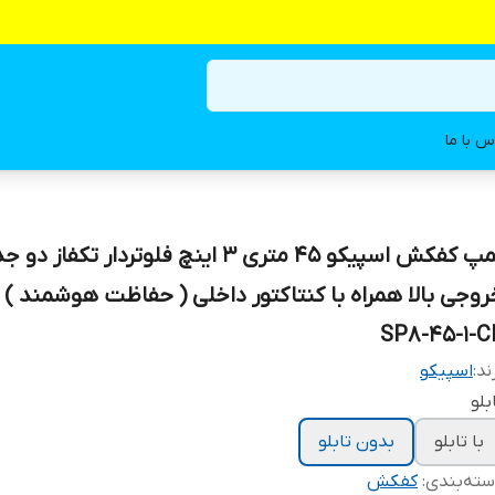
س با ما
پمپ کفکش اسپیکو ۴۵ متری ۳ اینچ فلوتردار تکفاز دو
روجی بالا همراه با کنتاکتور داخلی ( حفاظت هوشمند )
SP8-45-1-C
ند:
اسپیکو
بلو
با تابلو
بدون تابلو
ته‌بندی
:
کفکش