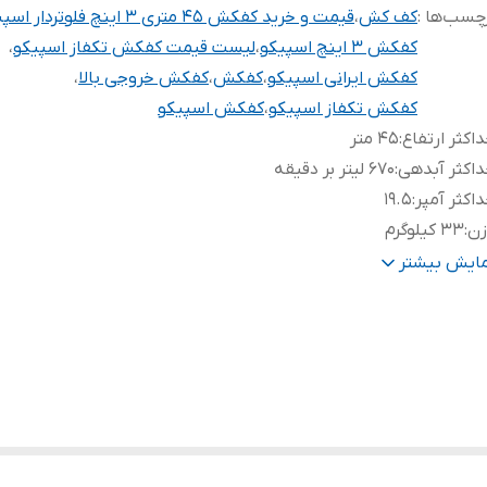
چسب‌ها :
کف کش
،
قیمت و خرید کفکش 45 متری 3 اینچ فلوتردار اسپیکو
کفکش 3 اینچ اسپیکو
،
لیست قیمت کفکش تکفاز اسپیکو
،
کفکش ایرانی اسپیکو
،
کفکش
،
کفکش خروجی بالا
،
کفکش تکفاز اسپیکو
،
کفکش اسپیکو
اکثر ارتفاع
:
۴۵ متر
اکثر آبدهی
:
۶۷۰ لیتر بر دقیقه
اکثر آمپر
:
۱۹.۵
زن
:
۳۳ کیلوگرم
نس پروانه
:
استیل
مایش بیشتر
رت (اسب بخار)
:
۴
هانه خروجی
:
۳ اینچ
رت (کیلووات)
:
۳
ور سازنده
:
ایران
تاکتور
:
✅( داخل پمپ )
وتر
:
✅