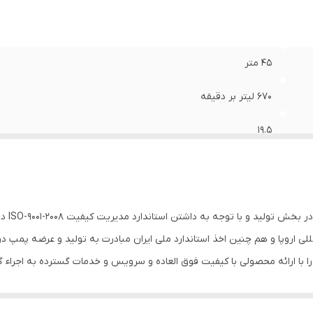
۴۵ متر
۶۷۰ لیتر بر دقیقه
۱۹.۵
۳۳ کیلوگرم
استیل
شرکت صن
۴
مللی اروپا و هم چنین اخذ استاندارد ملی ایران مبادرت به تولید و عرضه پمپ 
با ارائه محصولی با کیفیت فوق العاده و سرویس و خدمات گسترده به اجراء گ
۳ اینچ
۳