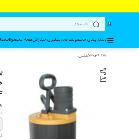
دسته‌بندی محصولات
خانه
پیگیری سفارش
همه محصولات
تما
38341840
/
کفکش
خ
F
بر
تا
دس