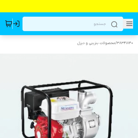
38341840
/
محصولات بنزینی و دیزل