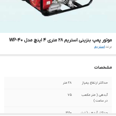
موتور پمپ بنزینی استریم 28 متری 4 اینچ مدل WP-40
برند:
استریم
مشخصات
حداکثر ارتفاع پمپاژ
28 متر
آبدهی ( متر مکعب
75
در ساعت )
حداکثر آبدهی ( لیتر
1250