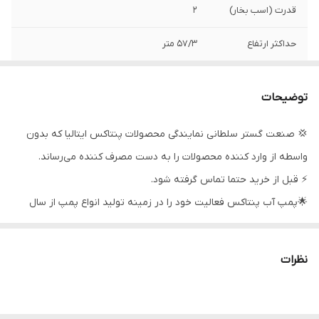
قدرت (اسب بخار)
2
حداکثر ارتفاع
57/3 متر
جنس شفت
استیل
توضیحات
ولتاژ
220
💢 صنعت گستر سلطانی نمایندگی محصولات پنتاکس ایتالیا که بدون
کشور سازنده
ایتالیا
واسطه از وارد کننده محصولات را به دست مصرف کننده می‌رساند.
حداکثر آبدهی
8/4
⚡ قبل از خرید حتما تماس گرفته شود.
(مترمکعب
🌟پمپ آب پنتاکس فعالیت خود را در زمینه تولید انواع پمپ از سال
درساعت)
۱۹۹۰ آغاز نمود و با توسعه و پیشرفت این شرکت در بازار ایتالیا بدون شک
حداکثر آبدهی(لیتر
140
جایگاه ویژه ای در میان مصرف کنندگان پیدا نمود و در حال حاضر به
بر دقیقه)
نظرات
عنوان یکی از برترین ها در زمینه تولید پمپ مطرح است. از جمله ویژگی
جنس بدنه
چدن
های بارز پمپ پنتاکس میتوان به بالا بردن کیفیت و قیمت مقرون به
صرفه آن اشاره نمود.