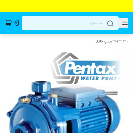
38341840
/
پمپ خانگی