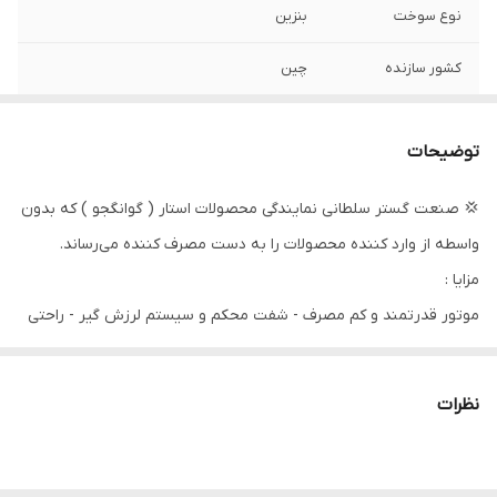
نوع سوخت
بنزین
کشور سازنده
چین
توضیحات
💢 صنعت گستر سلطانی نمایندگی محصولات استار ( گوانگجو ) که بدون
واسطه از وارد کننده محصولات را به دست مصرف کننده می‌رساند.
مزایا :
موتور قدرتمند و کم مصرف - شفت محکم و سیستم لرزش گیر - راحتی
در استفاده طولانی مدت
مناسب برای :
نظرات
1- حاشیه زنی 2- برش انواع شمشاد ، کاج و سرو 3- باغ و زمین کشاورزی