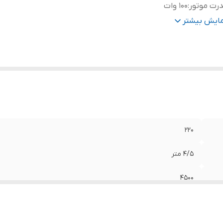
رت موتور
:
100 وات
ور سازنده
:
چین
مایش بیشتر
220
4/5 متر
4500
100 وات