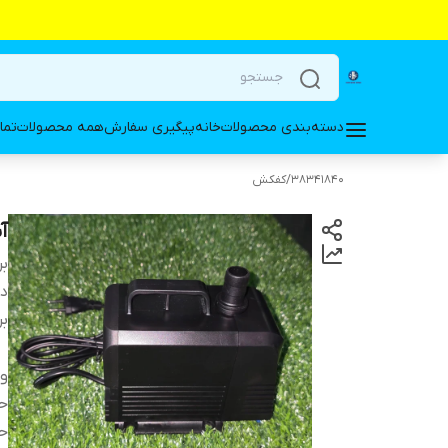
دسته‌بندی محصولات
خانه
پیگیری سفارش
همه محصولات
تما
38341840
/
کفکش
آبنم
بر
دس
بر
ول
حد
حد