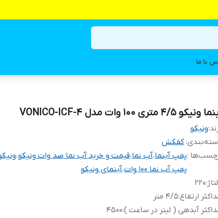
س با ما
ا ونیکو 4/5 متری 100 وات مدل VONICO-ICF-4
ند:
ونیکو
ته‌بندی
:
کفکش
چسب‌ها :
پمپ آبنما
،
آب نما
،
قیمت و خرید آب نما صد وات ونیکو
،
ونیکو
پمپ آب نما 100 وات
،
آبنمای ونیکو
تاژ
:
220
اکثر ارتفاع
:
4/5 متر
اکثر آبدهی ( لیتر در ساعت )
:
4500