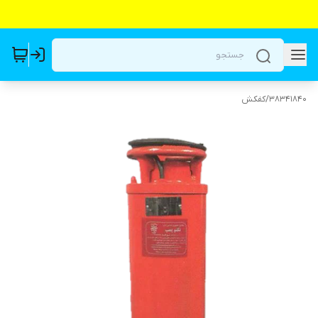
38341840
/
کفکش