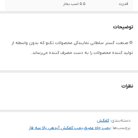
قدرت
۵.۵ اسب بخار
دهانه خروجی
۲ اینچ
توضیحات
حداکثر ارتفاع
۳۰ متر
💢 صنعت گستر سلطانی نمایندگی محصولات تکنو که بدون واسطه از
حداکثر آمپر
۹
تولید کننده محصولات را به دست مصرف کننده می‌رساند.
حداکثر آبدهی
۲۰
(مترمکعب
درساعت)
نظرات
حداکثر آبدهی
۳۳۳
(لیتردردقیقه)
جنس بدنه
چدن
دسته‌بندی
:
کفکش
تعداد پروانه
۱ عدد
برچسب‌ها :
پمپ چاه عمیق
،
پمپ کفکش آبدهی بالا سه فاز