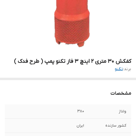
کفکش 30 متری 2 اینچ 3 فاز تکنو پمپ ( طرح فدک )
برند:
تکنو
مشخصات
ولتاژ
۳۸۰
کشور سازنده
ایران