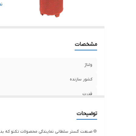
حد
ن
حد
حد
حد
ج
مشخصات
تع
ولتاژ
کشور سازنده
قدرت
دهانه خروجی
توضیحات
حداکثر ارتفاع
💢 صنعت گستر سلطانی نمایندگی محصولات تکنو که بدو