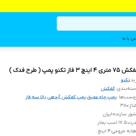
س با ما
 متری 4 اینچ 3 فاز تکنو پمپ ( طرح فدک )
ند:
تکنو
ته‌بندی
:
کفکش
چسب‌ها :
پمپ چاه عمیق
،
پمپ کفکش آبدهی بالا سه فاز
تاژ
:
۳۸۰
ور سازنده
:
ایران
درت
:
۱۷.۵ اسب بخار
هانه خروجی
:
۴ اینچ