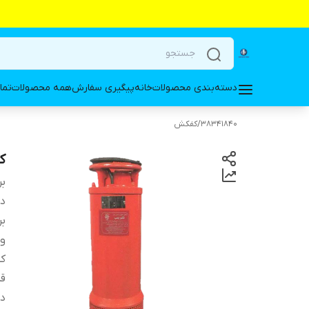
دسته‌بندی محصولات
خانه
پیگیری سفارش
همه محصولات
تما
38341840
/
کفکش
کفکش 75
بر
دس
بر
ول
کش
ق
د