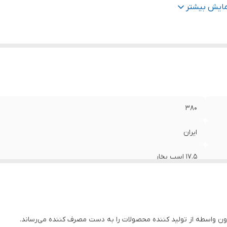
اکثر ارتفاع
:
۷۵ متر
مایش بیشتر
اکثر آمپر
:
۲۵
اکثر آبدهی (مترمکعب درساعت)
:
۶۰
اکثر آبدهی (لیتردردقیقه)
:
۱۰۰۰
نس بدنه
:
چدن
داد پروانه
:
۳ عدد
۳۸۰
ایران
۱۷.۵ اسب بخار
۴ اینچ
۷۵ متر
ن واسطه از تولید کننده محصولات را به دست مصرف کننده می‌رساند.