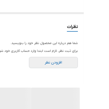
حداکثر آمپر
حداکثر آبدهی (مترمکعب درساعت)
حداکثر آبدهی (لیتردردقیقه)
نظرات
جنس بدنه
شما هم درباره این محصول نظر خود را بنویسید.
تعداد پروانه
برای ثبت نظر، لازم است ابتدا وارد حساب کاربری خود شو
افزودن نظر