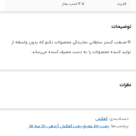
قدرت
۱۲.۵ اسب بخار
دهانه خروجی
۴ اینچ
توضیحات
حداکثر ارتفاع
۶۰ متر
💢 صنعت گستر سلطانی نمایندگی محصولات تکنو که بدون واسطه از
حداکثر آمپر
۲۰
تولید کننده محصولات را به دست مصرف کننده می‌رساند.
حداکثر آبدهی
۶۰
(مترمکعب
درساعت)
نظرات
حداکثر آبدهی
۱۰۰۰
(لیتردردقیقه)
جنس بدنه
چدن
دسته‌بندی
:
کفکش
تعداد پروانه
۲ عدد
برچسب‌ها :
پمپ چاه عمیق
،
پمپ کفکش آبدهی بالا سه فاز