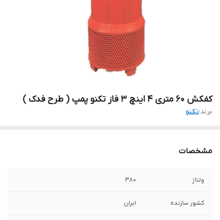
کفکش 60 متری 4 اینچ 3 فاز تکنو پمپ ( طرح فدک )
برند:
تکنو
مشخصات
ولتاژ
۳۸۰
کشور سازنده
ایران