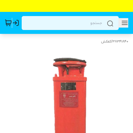
38341840
/
کفکش