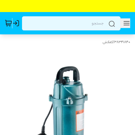
38341840
/
کفکش