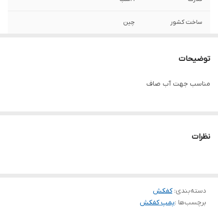
ساخت کشور
چین
دهانه خروجی
۲ اینچ
توضیحات
حداکثر ارتفاع
۱۶ متر
مناسب جهت آب صاف
حداکثر آبدهی
۱۶۰ لیتر در دقیقه
جنس شفت
استیل
نظرات
جنس سیم
مس
جنس پروانه
آلومینیوم
دسته‌بندی
:
کفکش
برچسب‌ها :
پمپ کفکش