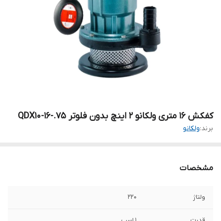
کفکش ۱۶ متری ولکانو ۲ اینچ بدون فلوتر QDX10-16-.75
برند:
ولکانو
مشخصات
ولتاژ
۲۲۰
قدرت
۱ اسب