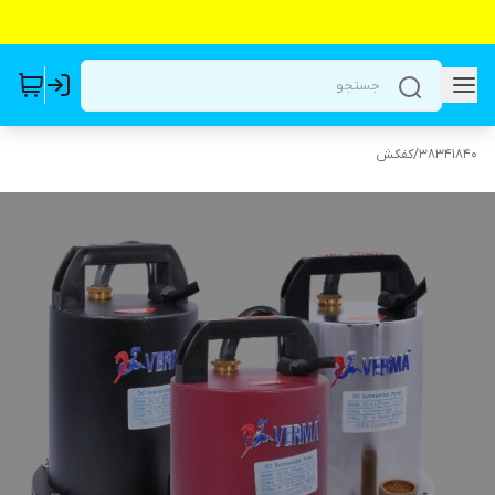
38341840
/
کفکش