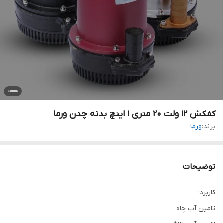
کفکش ۱۲ ولت ۲۰ متری ۱ اینچ بدنه چدن ورما
برند:
ورما
توضیحات
کاربرد:
تامین آب چاه