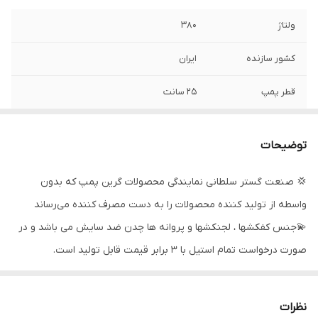
ولتاژ
۳۸۰
کشور سازنده
ایران
قطر پمپ
۲۵ سانت
قدرت
۱۲/۵ اسب بخار
توضیحات
دهانه خروجی
۲ اینچ
💢 صنعت گستر سلطانی نمایندگی محصولات گرین پمپ که بدون
حداکثر ارتفاع
۱۲۰ متر
واسطه از تولید کننده محصولات را به دست مصرف کننده می‌رساند
حداکثر آمپر
۲۲
💫جنس کفکشها ، لجنکشها و پروانه ها چدن ضد سایش می باشد و در
صورت درخواست تمام استیل با 3 برابر قیمت قابل تولید است.
حداکثر آبدهی
۳۳۳
💢 مناسب برای جدار ۱۲ اینچ به بالا
(لیتردردقیقه)
✨موارد استفاده :
نظرات
تعداد پروانه
۴