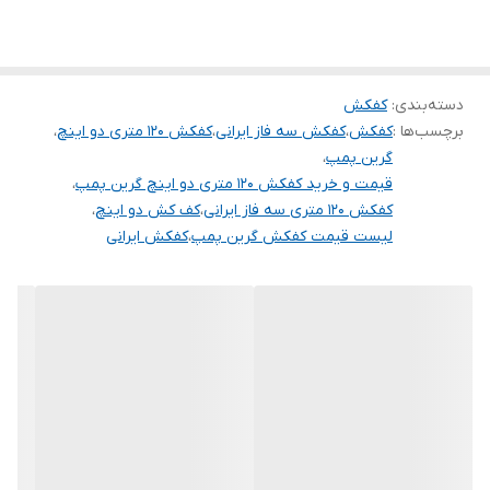
۱. جهت پمپاژ آب تمیز ۲. مناسب برای مصارف صنعتی و کشاورزی ۳.
فواره ها و انتقال آب صاف ۴. آب های آلوده و فاضلاب
حداکثر آبدهی
۲۰
(مترمکعب
درساعت)
دسته‌بندی
:
کفکش
برچسب‌ها :
کفکش
،
کفکش سه فاز ایرانی
،
کفکش 120 متری دو اینچ
،
گرین پمپ
،
قیمت و خرید کفکش 120 متری دو اینچ گرین پمپ
،
کفکش 120 متری سه فاز ایرانی
،
کف کش دو اینچ
،
لیست قیمت کفکش گرین پمپ
،
کفکش ایرانی