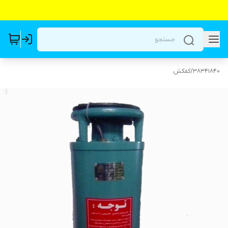
38341840
/
کفکش