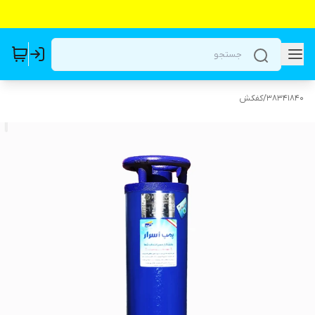
38341840
/
کفکش