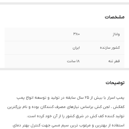
مشخصات
ولتاژ
۳۸۰
کشور سازنده
ایران
قطر تنه
۱۸ سانت
قدرت (کیلووات)
۱۵
توضیحات
قدرت (اسب بخار)
۲۰
پمپ اسرار با بیش از ۲۵ سال سابقه در تولید و توسعه انواع پمپ
حداکثر ارتفاع
۱۳۶ متر
کفکش ، لجن کش براساس نیازهای مصرف کنندگان بوده و نام بزرگترین
حداکثر آبدهی
۳۰ متر مکعب در ساعت
تولید کننده کف کش در شرق کشور را از آن خود کرده است.
استفاده از بهترین و مرغوب ترین سیم مسی جهت کنترل بهتر دمای
جنس شفت
استیل