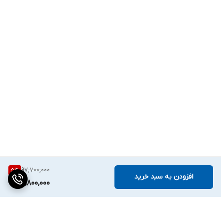
97,700,000
5
%
افزودن به سبد خرید
92,800,000