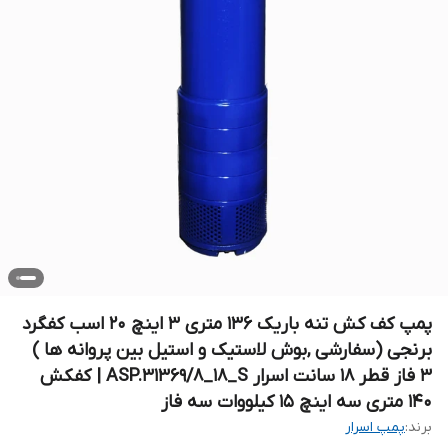
پمپ کف کش تنه باریک ۱۳۶ متری ۳ اینچ ۲۰ اسب کفگرد
برنجی (سفارشی ,بوش لاستیک و استیل بین پروانه ها )
۳ فاز قطر ۱۸ سانت اسرار ASP.31369/8_18_S | کفکش
۱۴۰ متری سه اینچ ۱۵ کیلووات سه فاز
برند:
پمپ اسرار