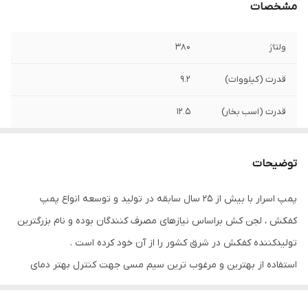
مشخصات
ولتاژ
۳۸۰
قدرت (کیلووات)
۹.۲
قدرت (اسب بخار)
۱۲.۵
حداکثر ارتفاع
۵۴ متر
توضیحات
تعداد پروانه
۲
پمپ اسرار با بیش از ۲۵ سال سابقه در تولید و توسعه انواع پمپ
حداکثر آبدهی
۳۰ متر مکعب در ساعت
کفکش ، لجن کش براساس نیازهای مصرف کنندگان بوده و نام بزرگترین
آمپر
۲۱
تولیدکننده کفکش در شرق کشور را از آن خود کرده است .
استفاده از بهترین و مرغوب ترین سیم مسی جهت کنترل بهتر دمای
جنس شفت
استیل
بخش الکتروموتور و متریال درجه یک و با کیفیت در سایر بخش های
جنس بدنه و پروانه
چدن