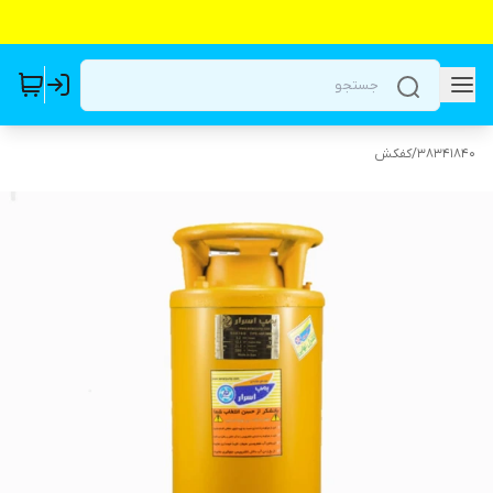
38341840
/
کفکش