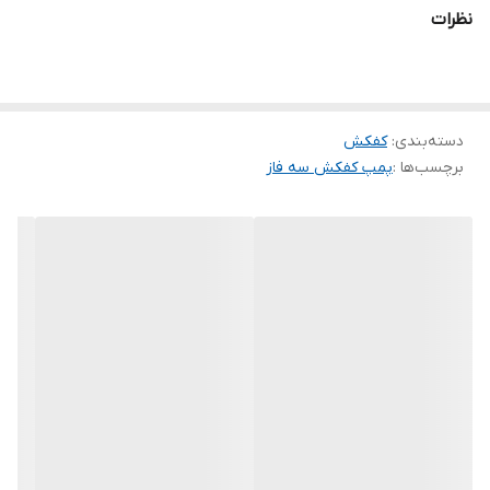
پمپ باعث شده اند تا طول عمر بالای محصولات پمپ اسرار رضایتمندی
نظرات
مصرف کنندگان را به همراه داشته و نقطه قوت این مجتمع تولیدی به
کشور سازنده
ایران
حساب بیاید.
قطر تنه
25 سانت
دسته‌بندی
:
کفکش
برچسب‌ها :
پمپ کفکش سه فاز