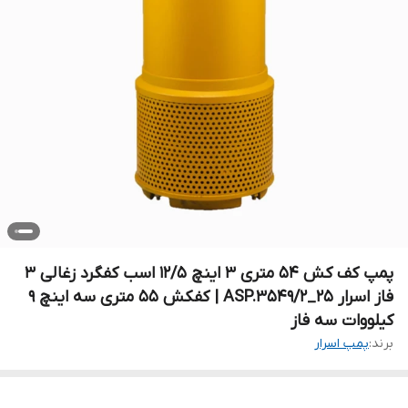
پمپ کف کش ۵۴ متری ۳ اینچ 12/5 اسب کفگرد زغالی ۳
فاز اسرار ASP.3549/2_25 | کفکش ۵۵ متری سه اینچ 9
کیلووات سه فاز
برند:
پمپ اسرار