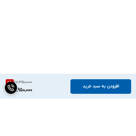
67,350,000
5
%
افزودن به سبد خرید
63,950,000