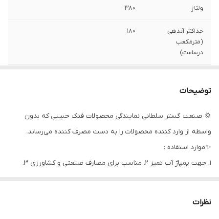
ولتاژ
۳۸۰
حداکثر آبدهی
180
(مترمکعب
درساعت)
حداکثر آمپر
25
توضیحات
حداکثر ارتفاع
22 متر
💢 صنعت گستر سلطانی نمایندگی محصولات فدک حبیبی که بدون
دهانه خروجی
6 اینچ
واسطه از وارد کننده محصولات را به دست مصرف کننده می‌رساند.
جنس بدنه
فولاد
✨موارد استفاده :
۱. جهت پمپاژ آب تمیز ۲. مناسب برای مصارف صنعتی و کشاورزی ۳.
جنس پروانه
چدن
فواره ها و انتقال آب صاف ۴. آب های آلوده و فاضلاب
جنس شفت
استیل
نظرات
کشور سازنده
ایران