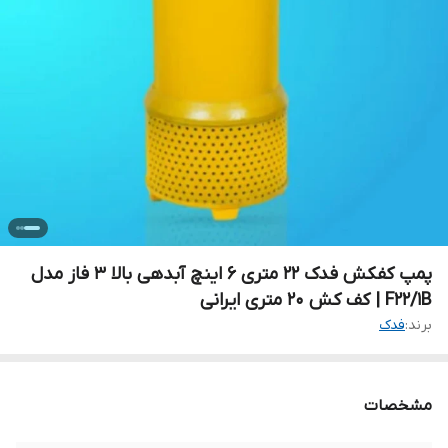
پمپ کفکش فدک ۲۲ متری ۶ اینچ آبدهی بالا ۳ فاز مدل
F22/1B | کف کش 20 متری ایرانی
برند:
فدک
مشخصات