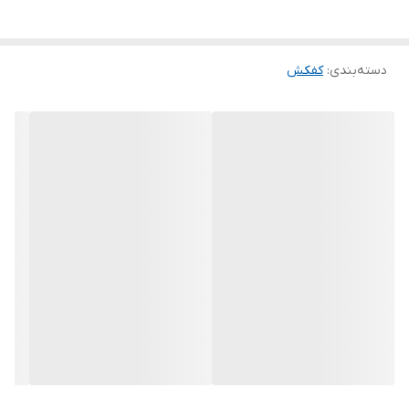
حداکثر آبدهی
3000
(لیتردردقیقه)
دسته‌بندی
:
کفکش
قدرت
15 اسب بخار