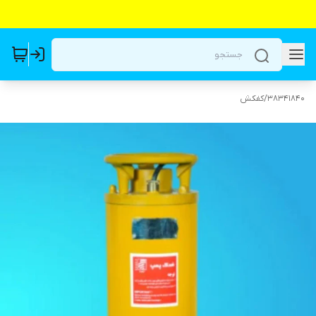
38341840
/
کفکش