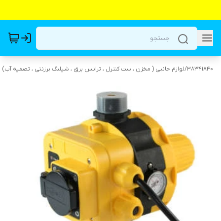
38341840
/
لوازم جانبی ( مخزن ، ست کنترل ، ترانس برق ، شیلنگ برزنتی ، تصفیه آب)