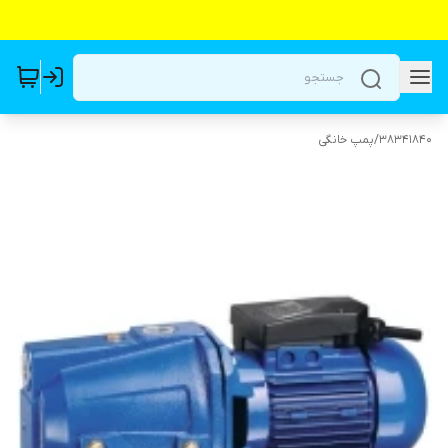
38341840
/
پمپ خانگی