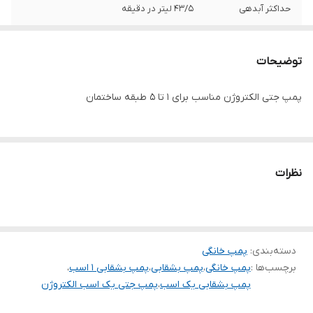
حداکثر آبدهی
۴۳/۵ لیتر در دقیقه
حداکثر ارتفاع
۴۳ متر
توضیحات
ولتاژ
۲۲۰
پمپ جتی الکتروژن مناسب برای ۱ تا ۵ طبقه ساختمان
ساخت کشور
ایران
دهانه ورودی
۱ اینچ
نظرات
دهانه خروجی
۱ اینچ
جنس پروانه
استیل
جنس شفت
استیل
دسته‌بندی
:
پمپ خانگی
برچسب‌ها :
پمپ خانگی
،
پمپ بشقابی
،
پمپ بشقابی ۱ اسب
،
پمپ بشقابی یک اسب
،
پمپ جتی یک اسب الکتروژن