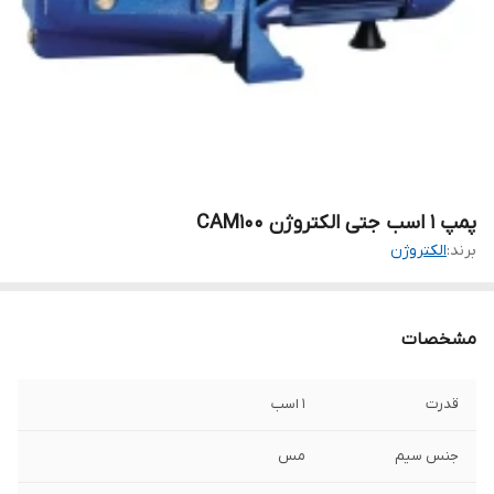
پمپ ۱ اسب جتی الکتروژن CAM100
برند:
الکتروژن
مشخصات
قدرت
۱ اسب
جنس سیم
مس