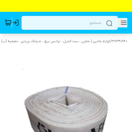
38341840
/
لوازم جانبی ( مخزن ، ست کنترل ، ترانس برق ، شیلنگ برزنتی ، تصفیه آب)