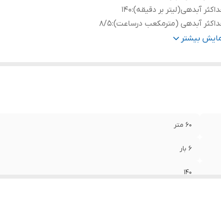
اکثر آبدهی(لیتر بر دقیقه)
:
۱۴۰
اکثر آبدهی (مترمکعب درساعت)
:
۸/۵
ای قابل تحمل آب
:
۶۰ درجه
مایش بیشتر
مای قابل تحمل محیط
:
۴۰ درجه
یم پیچی
:
مس
نس شفت
:
استیل
نس پروانه
:
استیل
داد خازن
:
۵۰
درت
:
۳ اسب
۶۰ متر
ور سازنده
:
چین
۶ بار
۱۴۰
۸/۵
۶۰ درجه