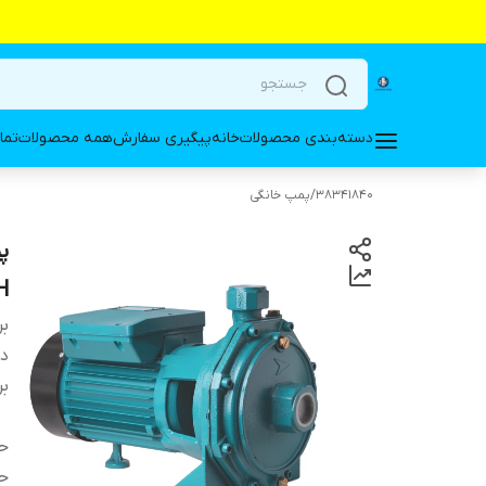
دسته‌بندی محصولات
خانه
پیگیری سفارش
همه محصولات
تما
38341840
/
پمپ خانگی
80H
بر
دس
بر
حد
حد