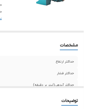
حد
حد
دم
ن
د
س
ج
مشخصات
ج
تع
ق
حداکثر ارتفاع
کش
حداکثر فشار
حداکثر آبدهی(لیتر بر دقیقه)
حداکثر آبدهی (مترمکعب درساعت)
توضیحات
دمای قابل تحمل آب