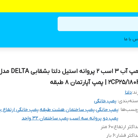
س با ما
پمپ آب 3 اسب 2 پروانه استیل دلتا بشقابی TA
2CP25/1 | پمپ آپارتمان ۸ طبقه
ند:
دلتا
ته‌بندی
:
پمپ خانگی
چسب‌ها :
پمپ حانگی
،
پمپ ساختمان هشت طبقه
،
پمپ خانگی ارتفاع با
پمپ دو پروانه سه اسب
،
پمپ ساختمان ۳۲ واحد
اکثر ارتفاع
:
۶۰ متر
اکثر فشار
:
۶ بار