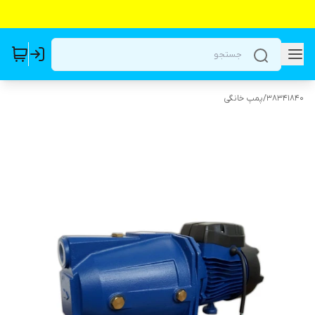
38341840
/
پمپ خانگی