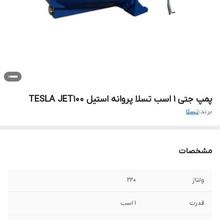
پمپ جتی ۱ اسب تسلا پروانه استیل TESLA JET100
برند:
تسلا
مشخصات
ولتاژ
۲۲۰
قدرت
۱ اسب