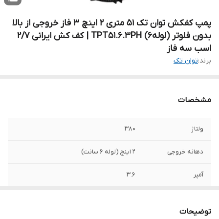
پمپ کفکش توان تک ۵۱ متری ۲ اینچ ۳ فاز خروجی از بالا
بدون فلوتر (لوله6) TPT51.6.3PH | کف کش ایرانی 2/7
اسب سه فاز
برند:
توان تک
مشخصات
ولتاژ
۳۸۰
دهانه خروجی
2 اینچ (لوله 6 سانت)
آمپر
۳.۶
حداکثر ارتفاع
51 متر
توضیحات