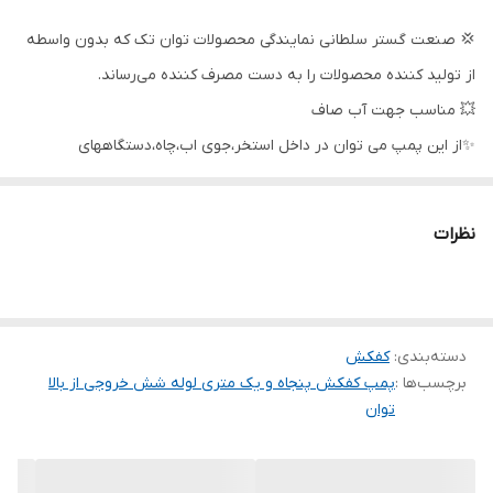
حداکثر آبدهی
۳۱۰ لیتر در دقیقه
💢 صنعت گستر سلطانی نمایندگی محصولات توان تک که بدون واسطه
قدرت
۲.۷ اسب
از تولید کننده محصولات را به دست مصرف کننده می‌رساند.
جنس شفت
استیل
💥 مناسب جهت آب صاف
✨از این پمپ می توان در داخل استخر،جوی اب،چاه،دستگاههای
جنس پروانه
استیل
آبیاری،فواره ها و نقاط آب گرفته که احتیاج به تخلیه سریع دارند،استفاده
کشور سازنده
ایران
نمود.
نظرات
شرکت توان تک جم در سال 1362 شمسی با هدف ساخت و تولید ادوات
کشاورزی و پمپ های آب تاسیس گردید در قدم اول طراحی یک نوع
پمپ کف کش را برنامه ریزی و تولید نمود.
دسته‌بندی
:
کفکش
کیفیت بالا و رعایت استاندارهای معتبر و تحقیقات گسترده موجب گردید
برچسب‌ها :
پمپ کفکش پنجاه و یک متری لوله شش خروجی از بالا
تا تولید از حالت کارگاهی به صورت کارخانه و تنوع تولید از یک محصول
توان
به چندین محصول تبدیل شود و متقاضیان بسیاری پیدا کند تا جایی که
این محصولات بازار بسیار مناسبی در بین مصرف کنندگان خانگی و