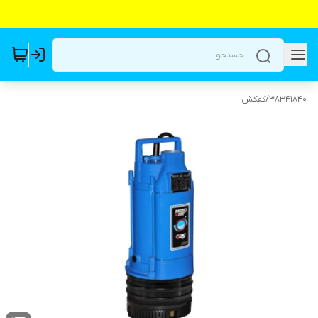
38341840
/
کفکش