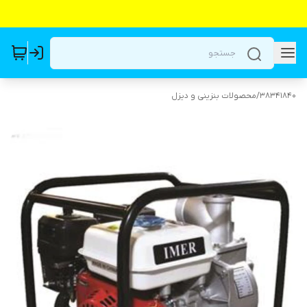
38341840
/
محصولات بنزینی و دیزل