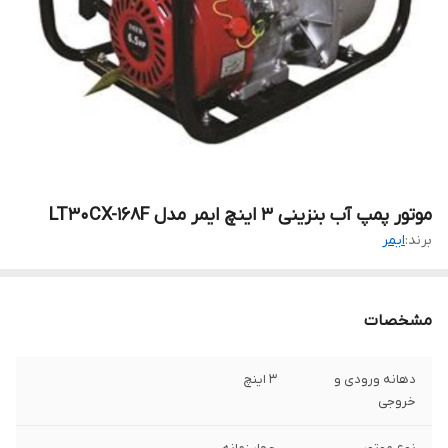
موتور پمپ آب بنزینی ۳ اینچ ایمر مدل LT30CX-168F
برند:
ایمر
مشخصات
دهانه ورودی و
۳ اینچ
خروجی