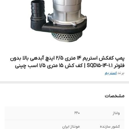
پمپ کفکش استریم ۱۴ متری ۲/۵ اینچ آبدهی بالا بدون
فلوتر SQD15-14-1.1 | کف کش ۱۵ متری ۱/۵ اسب چینی
برند:
استریم
مشخصات
ولتاژ
۲۲۰
کشور سازنده
مونتاژ ایران