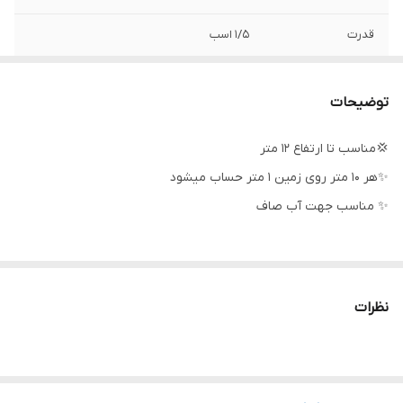
قدرت
۱/۵ اسب
فلوتر
ندارد
توضیحات
سیم پیچی
مس
💢مناسب تا ارتفاع ۱۲ متر
دهانه خروجی
۲/۵ اینچ
✨هر ۱۰ متر روی زمین ۱ متر حساب میشود
حداکثر ارتفاع
۱۵ متر
✨ مناسب جهت آب صاف
حداکثر آبدهی
۲۵۰ لیتر در دقیقه
جنس شفت
استیل
نظرات
جنس بدنه
آلومینیوم
آمپر
۸/۵