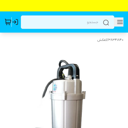
38341840
/
کفکش