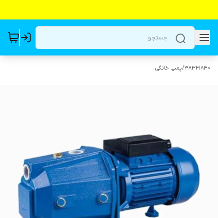
38341840
/
پمپ خانگی