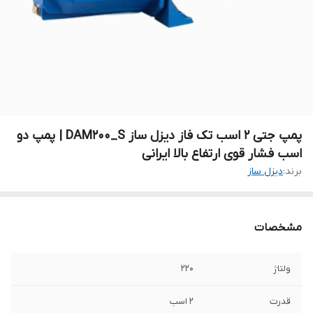
پمپ جتی ۲ اسب تک فاز دیزل ساز DAM200_S | پمپ دو
اسب فشار قوی ارتفاع بالا ایرانی
برند:
دیزل ساز
مشخصات
ولتاژ
۲۲۰
قدرت
۲ اسب