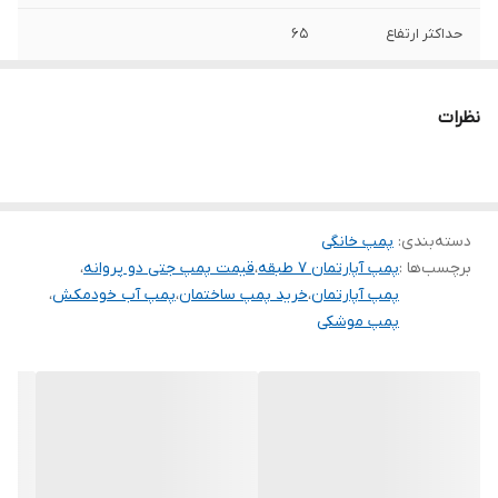
حداکثر ارتفاع
۶۵
دهانه خروجی
۱/۴_۱ اینچ
نظرات
دهانه ورودی
۱/۲_۱ اینچ
حداکثر آبدهی
۷۵
(لیتردردقیقه)
دسته‌بندی
:
پمپ خانگی
برچسب‌ها :
جنس پروانه
پمپ آپارتمان ۷ طبقه
برنج
،
قیمت پمپ جتی دو پروانه
،
پمپ آپارتمان
،
خرید پمپ ساختمان
،
پمپ آب خودمکش
،
پمپ موشکی